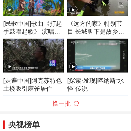
[民歌中国]歌曲《打起
《远方的家》特别节
手鼓唱起歌》 演唱：
目 长城脚下是故乡
小麦乐队
20160223
[走遍中国]阿克苏特色
[探索·发现]喀纳斯“水
土楼吸引麻雀居住
怪”传说
换一批
央视榜单