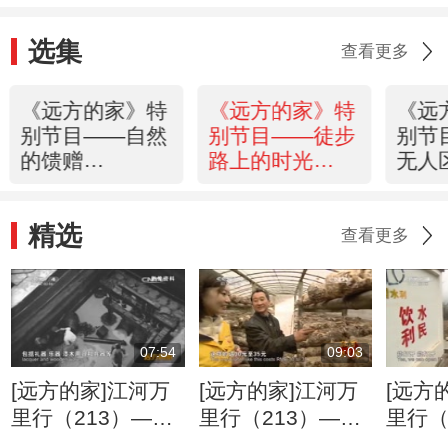
选集
查看更多
《远方的家》特
《远方的家》特
《远
别节目——自然
别节目——徒步
别节
的馈赠
路上的时光
无人
20150228
20150227
2015
精选
查看更多
07:54
09:03
[远方的家]江河万
[远方的家]江河万
[远方
里行（213）——
里行（213）——
里行（
汉江：走访曾侯乙
汉江：涢水源头访
汉江