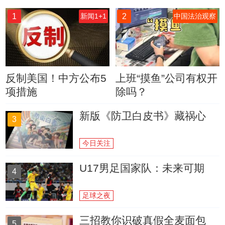
1
2
新闻1+1
中国法治观察
反制美国！中方公布5
上班“摸鱼”公司有权开
项措施
除吗？
新版《防卫白皮书》藏祸心
3
今日关注
U17男足国家队：未来可期
4
足球之夜
三招教你识破真假全麦面包
5