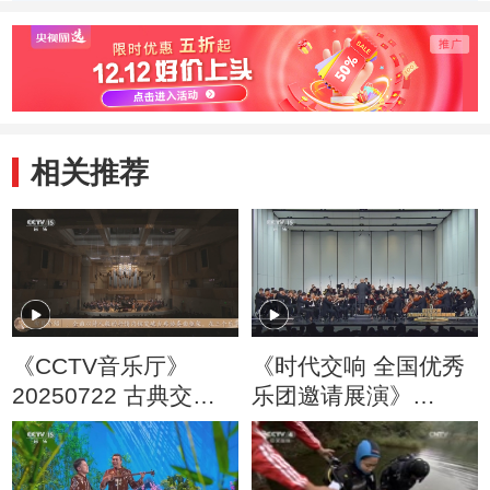
墓
菇农
水源
相关推荐
《CCTV音乐厅》
《时代交响 全国优秀
20250722 古典交响
乐团邀请展演》
作品系列音乐会（8）
20250607 时代交响
苏州交响乐团音乐会
（二）