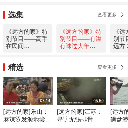
选集
查看更多
《远方的家》特
《远方的家》特
《远
别节目——高手
别节目——有滋
别节
在民间
有味过大年
远方 
20150222
20150221
精选
查看更多
07:14
05:50
[远方的家]乐山：
[远方的家]江苏：
[远方
麻辣烫发源地尝美
寻访无锡排骨
礁盘
味