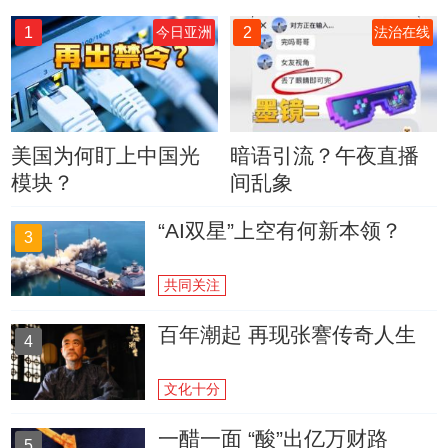
1
2
今日亚洲
法治在线
美国为何盯上中国光
暗语引流？午夜直播
模块？
间乱象
“AI双星”上空有何新本领？
3
共同关注
百年潮起 再现张謇传奇人生
4
文化十分
一醋一面 “酸”出亿万财路
5