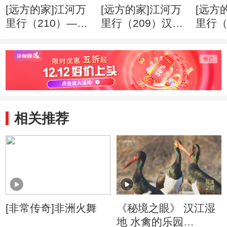
[远方的家]江河万
[远方的家]江河万
[远方
里行（210）——
里行（209）汉
里行（
丹江：畅游“丹江
江：品尝丹江鱼
江：
小三峡”
浪之
相关推荐
[非常传奇]非洲火舞
《秘境之眼》 汉江湿
地 水禽的乐园