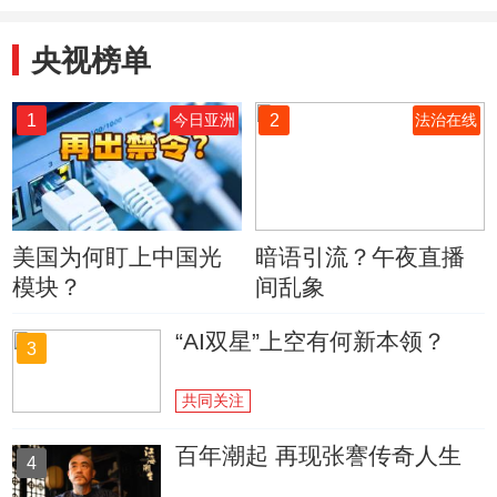
央视榜单
1
2
今日亚洲
法治在线
美国为何盯上中国光
暗语引流？午夜直播
模块？
间乱象
“AI双星”上空有何新本领？
3
共同关注
百年潮起 再现张謇传奇人生
4