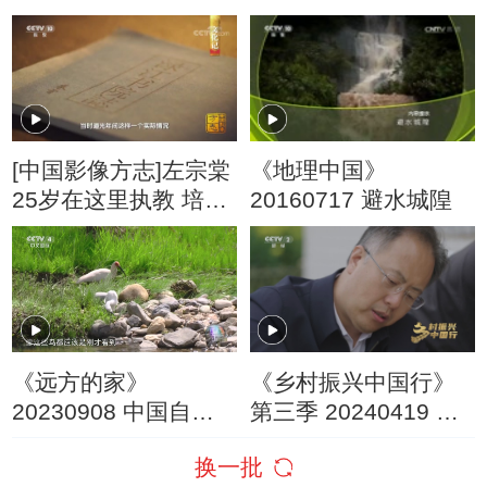
20250915
[中国影像方志]左宗棠
《地理中国》
25岁在这里执教 培养
20160717 避水城隍
近百位专家学者
《远方的家》
《乡村振兴中国行》
20230908 中国自然
第三季 20240419 秦
秘境 洋县——朱鹮的
巴山水 绿满汉中
换一批
故乡