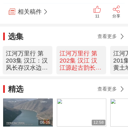
相关稿件
11
分享
选集
查看更多
江河万里行 第
江河万里行 第
江河
203集 汉江：汉
202集 汉江 汉
201
风长存汉水边
江源起古韵长
黄土
《远方的家》
20150205《远
情 20
20150206
方的家》
《远
精选
查看更多
08:05
12:58