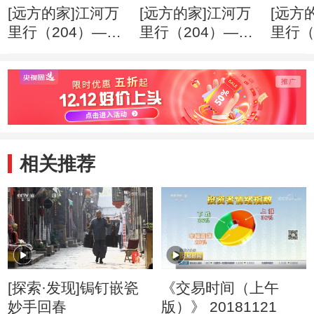
[远方的家]江河万
[远方的家]江河万
[远方
里行（204）——
里行（204）——
里行（
汉江：崇文重教代
汉江：汉江之边品
汉江
代传
美食
家院
相关推荐
[探索·发现]锔钉嵌瓷
《交易时间（上午
妙手回春
版）》 20181121