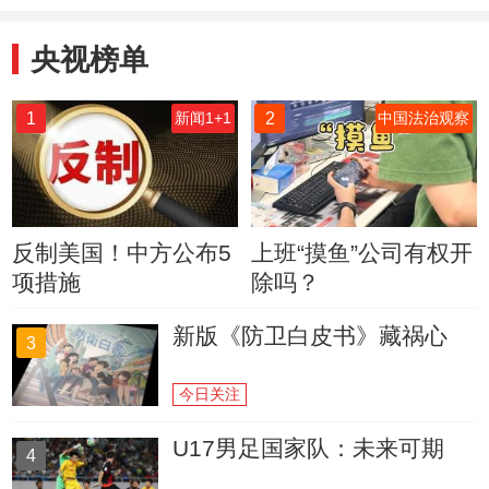
央视榜单
1
2
新闻1+1
中国法治观察
反制美国！中方公布5
上班“摸鱼”公司有权开
项措施
除吗？
新版《防卫白皮书》藏祸心
3
今日关注
U17男足国家队：未来可期
4