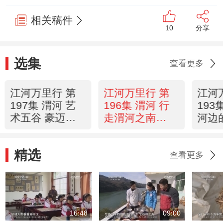
相关稿件
10
分享
选集
查看更多
江河万里行 第
江河万里行 第
江河
197集 渭河 艺
196集 渭河 行
193
术五谷 豪迈老
走渭河之南
河边
腔
20150128 《远
馆（
20150129《远
方的家》
201
精选
方的家》
方的
查看更多
16:48
09:00