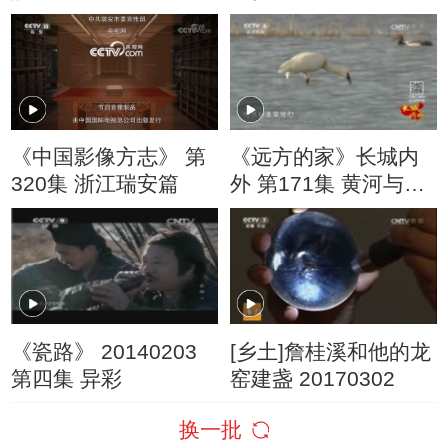
《中国影像方志》 第
《远方的家》长城内
320集 浙江瑞安篇
外 第171集 黄河与沙
漠的交响 20160620
《瓷路》 20140203
[乡土]詹桂溪和他的龙
第四集 异彩
窑建盏 20170302
换一批