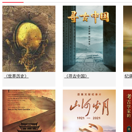
《世界历史》
《寻古中国》
纪