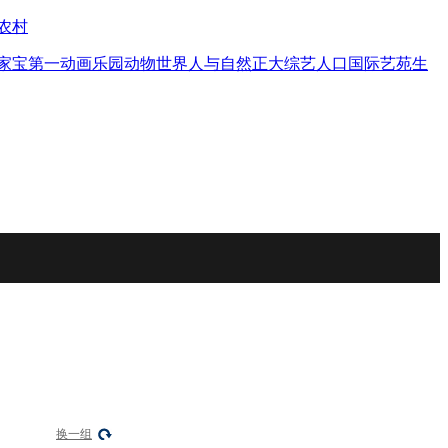
农村
家宝
第一动画乐园
动物世界
人与自然
正大综艺
人口
国际艺苑
生
换一组