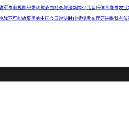
防军事
电视剧
纪录
科教
戏曲
社会与法
新闻
少儿
音乐
体育赛事
农业
挑战不可能
故事里的中国
今日说法
时代楷模发布厅
开讲啦
我有传