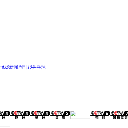
一线
9
新闻周刊
10
乒乓球