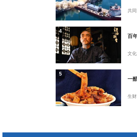
共同
4
百
文化
5
一醋
生财