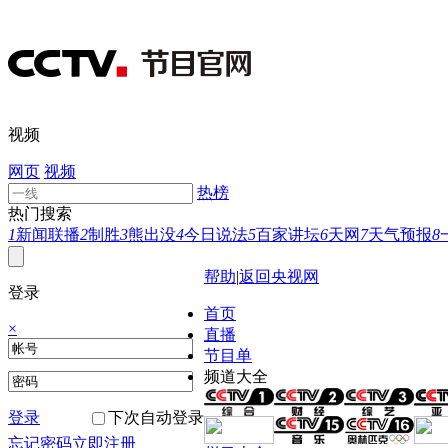
视频
网页
视频
热榜
热门搜索
1
新闻联播
2
制胜
3
熊出没
4
今日说法
5
百家讲坛
6
天网
7
天气预报
8
帮助
|
返回央视网
登录
首页
×
直播
节目单
频道大全
登录
下次自动登录
忘记密码
立即注册