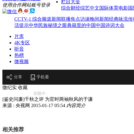
栏目大全
使用合作网站账号登录
综合
财经
综艺
中文国际
体育
电影
国
CCTV-1 综合频道
新闻联播
焦点访谈
晚间新闻
经典咏流传
活提示
中华民族
秘境之眼
典籍里的中国
中国诗词大会
片库
4K专区
听音
热榜
微视频
分享
手机看
微纪实
收藏
加载中...
[鉴史问廉]千秋之评 为官时两袖秋风的于谦
来源 : 央视网
2015-01-17 05:54
内容简介
相关推荐