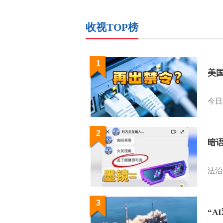
收视TOP榜
1
美
今日
2
暗
法治
3
“A