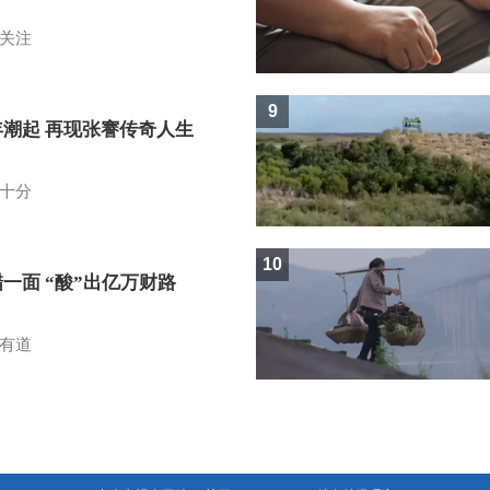
关注
9
年潮起 再现张謇传奇人生
十分
10
一面 “酸”出亿万财路
有道