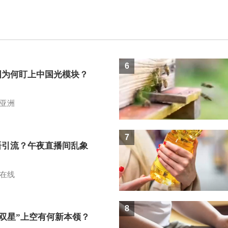
6
国为何盯上中国光模块？
亚洲
7
语引流？午夜直播间乱象
在线
8
I双星”上空有何新本领？