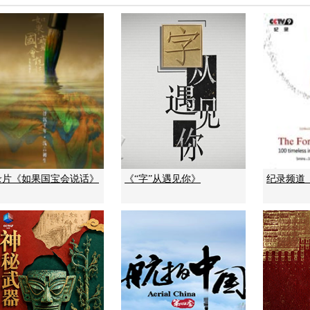
录片《如果国宝会说话》
《“字”从遇见你》
纪录频道《