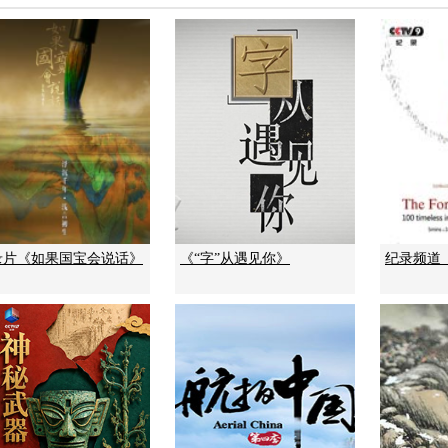
录片《如果国宝会说话》
《“字”从遇见你》
纪录频道《