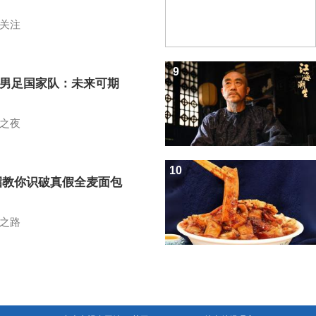
关注
9
7男足国家队：未来可期
之夜
10
招教你识破真假全麦面包
之路