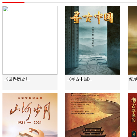
《世界历史》
《寻古中国》
纪