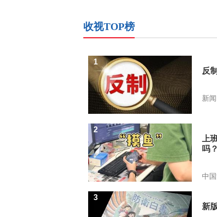
收视TOP榜
1
反
新闻
2
上
吗
中国
3
新