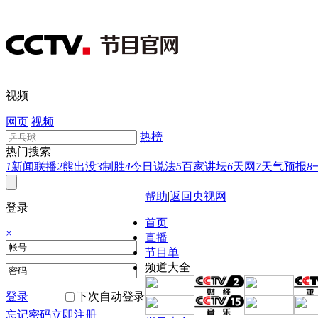
视频
网页
视频
热榜
热门搜索
1
新闻联播
2
熊出没
3
制胜
4
今日说法
5
百家讲坛
6
天网
7
天气预报
8
帮助
|
返回央视网
登录
首页
×
直播
节目单
频道大全
登录
下次自动登录
忘记密码
立即注册