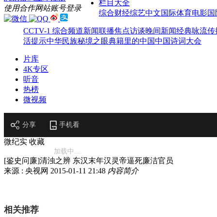
栏目大全
使用合作网站账号登录
综合
财经
综艺
中文国际
体育
电影
国
CCTV-1 综合频道
新闻联播
焦点访谈
晚间新闻
经典咏流传
活提示
中华民族
秘境之眼
典籍里的中国
中国诗词大会
片库
4K专区
听音
热榜
微视频
分享
手机看
微纪实
收藏
加载中...
[鉴史问廉]清浊之辨 东汉末年汉灵帝逼死廉洁官员
来源 : 央视网
2015-01-11 21:48
内容简介
相关推荐