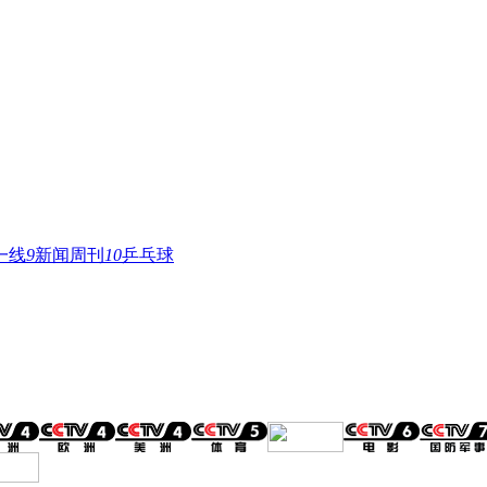
一线
9
新闻周刊
10
乒乓球