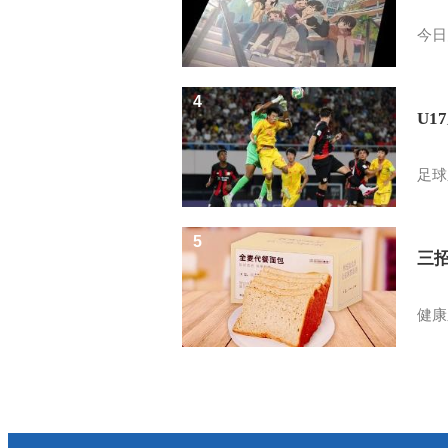
今日
4
U1
足球
5
三
健康