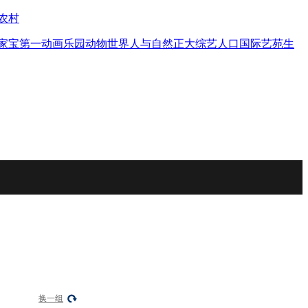
农村
家宝
第一动画乐园
动物世界
人与自然
正大综艺
人口
国际艺苑
生
换一组