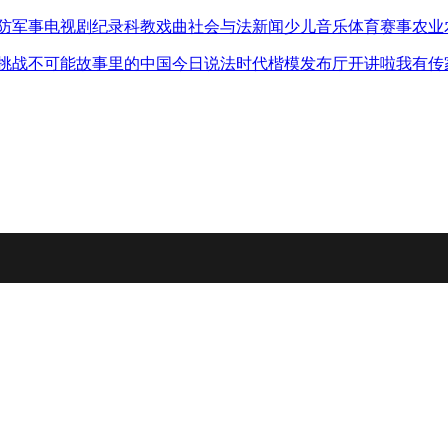
防军事
电视剧
纪录
科教
戏曲
社会与法
新闻
少儿
音乐
体育赛事
农业
挑战不可能
故事里的中国
今日说法
时代楷模发布厅
开讲啦
我有传