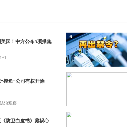
6
制美国！中方公布5项措施
1+1
7
班“摸鱼”公司有权开除
？
法治观察
8
版《防卫白皮书》藏祸心