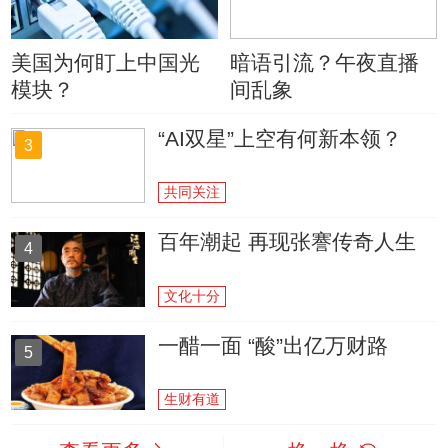
美国为何盯上中国光
暗语引流？午夜直播
模块？
间乱象
“AI双星”上空有何新本领？
3
共同关注
百年潮起 再现张謇传奇人生
4
文化十分
一醋一面 “酸”出亿万财路
5
生财有道