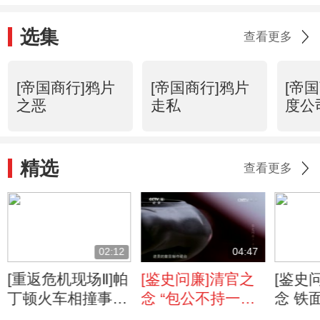
选集
查看更多
[帝国商行]鸦片
[帝国商行]鸦片
[帝
之恶
走私
度公
精选
查看更多
02:12
04:47
[重返危机现场Ⅱ]帕
[鉴史问廉]清官之
[鉴史
丁顿火车相撞事件
念 “包公不持一砚
念 铁
火车相撞事件的调
归”的千古佳话
天的一