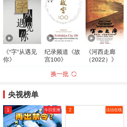
《“字”从遇见
纪录频道《故
《河西走廊
你》
宫100》
（2022）》
换一批
央视榜单
1
2
今日亚洲
法治在线