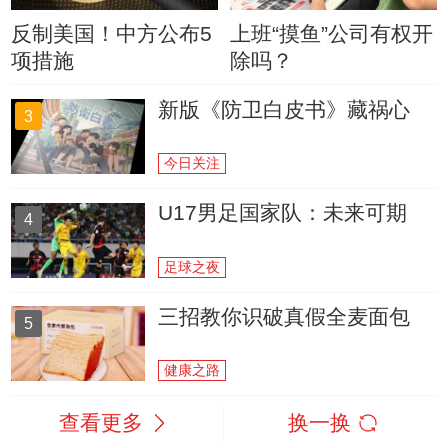
反制美国！中方公布5
上班“摸鱼”公司有权开
项措施
除吗？
新版《防卫白皮书》藏祸心
3
今日关注
U17男足国家队：未来可期
4
足球之夜
三招教你识破真假全麦面包
5
健康之路
查看更多
换一换