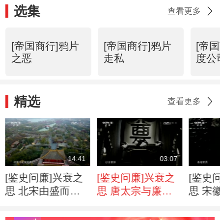
选集
查看更多
[帝国商行]鸦片
[帝国商行]鸦片
[帝
之恶
走私
度公
精选
查看更多
14:41
03:07
[鉴史问廉]兴衰之
[鉴史问廉]兴衰之
[鉴史
思 北宋由盛而衰
思 唐太宗与廉臣
思 宋
奢侈灭国
魏征
岳造成