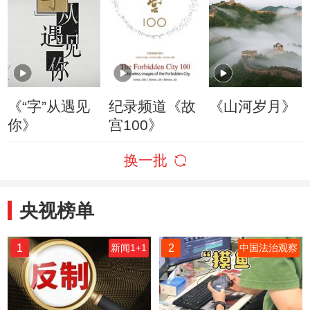
《“字”从遇见
纪录频道《故
《山河岁月》
你》
宫100》
换一批
央视榜单
1
2
新闻1+1
中国法治观察