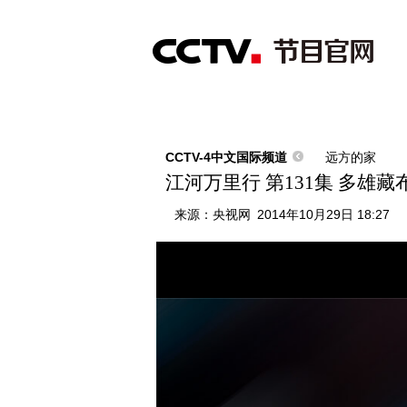
首页
直播
节目单
综合
新闻
财经
综艺
中文国际
体
CCTV-4中文国际频道
远方的家
江河万里行 第131集 多雄藏布
来源：
央视网
2014年10月29日 18:27