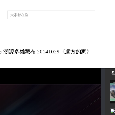
频道大全
栏目大全
片库
4K专区
听
育
电影
国防军事
电视剧
纪录
科教
戏曲
社会与法
少
 溯源多雄藏布 20141029《远方的家》
往