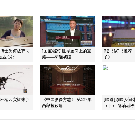
女博士为何放弃两
[国宝档案]世界屋脊上的宝
[读书]好书推荐
创业心得
藏——萨迦初建
子》
]种植云实树来养
《中国影像方志》 第537集
[味道]原味乡间
西藏拉孜篇
（下） 酥油堪称藏