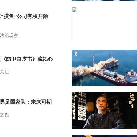
7
班“摸鱼”公司有权开除
？
法治观察
8
版《防卫白皮书》藏祸心
关注
9
7男足国家队：未来可期
之夜