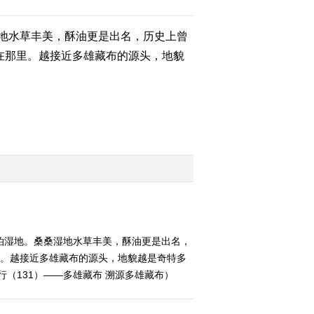
——萝北
地水草丰美，酥油更是出名，历史上曾
2014-10-26 10:56:02
在那里。越接近多雄藏布的源头，地貌
《远方的家》 20141025
边疆行（89） 行走边城
逊克
2014-10-25 12:11:59
《远方的家》 20141025
边疆行（88） 中俄双子
城——黑河
2014-10-25 11:05:27
江河万里行 第128集 年楚
河 丰硕白朗
20141024《远方的家》
泊湿地。桑桑湿地水草丰美，酥油更是出名，
里。越接近多雄藏布的源头，地貌越是奇特多
2014-10-24 18:45:29
行（131）——多雄藏布 溯源多雄藏布）
江河万里行 第127集 年楚
河 再访江孜