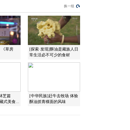
20141023《远方的家》
换一组
2014-10-23 18:27:00
江河万里行 第126集 年楚
河 年楚河源 净土康马
（下） 20141022 《远方
的家》
2014-10-22 18:50:15
：《草房
[探索·发现]酥油是藏族人日
江河万里行 第125集 年楚
常生活必不可少的食材
河 年楚河源 净土康马
（上）20141021《远方的
家》
2014-10-21 18:59:33
江河万里行 第124集 年楚
河 风从亚东来
·林芝篇
[中华民族]赶牛去牧场 体验
20141020《远方的家》
式美食...
酥油抓青稞面的风味
2014-10-20 18:30:00
《远方的家》 20141019
边疆行（87）：最北之旅