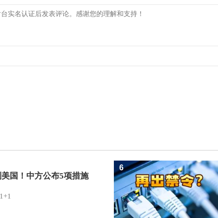
6
制美国！中方公布5项措施
1+1