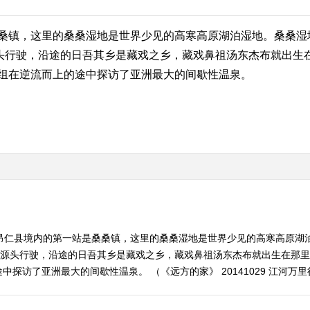
镇，这里的桑桑湿地是世界少见的高寒高原湖泊湿地。桑桑湿
源头行驶，沿途的日吾其乡是藏戏之乡，藏戏鼻祖汤东杰布就出生
组在逆流而上的途中探访了亚洲最大的间歇性温泉。
入昂仁县境内的第一站是桑桑镇，这里的桑桑湿地是世界少见的高寒高原湖
布源头行驶，沿途的日吾其乡是藏戏之乡，藏戏鼻祖汤东杰布就出生在那
探访了亚洲最大的间歇性温泉。 （《远方的家》 20141029 江河万里