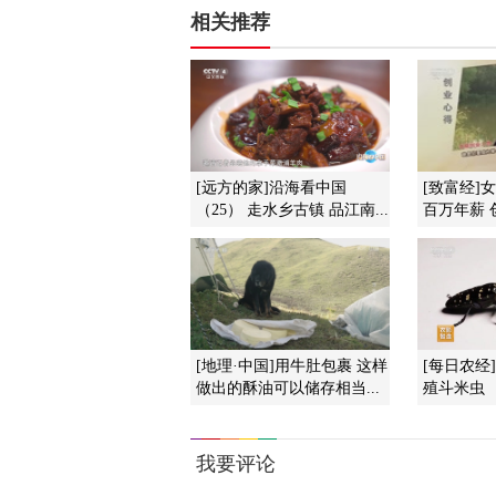
相关推荐
[远方的家]沿海看中国
[致富经]
（25） 走水乡古镇 品江南...
百万年薪 
[地理·中国]用牛肚包裹 这样
[每日农经
做出的酥油可以储存相当...
殖斗米虫