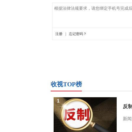
收视TOP榜
1
反
新闻