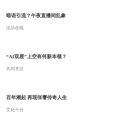
2014-10-18 10:16:00
暗语引流？午夜直播间乱象
江河万里行 第123集 尼洋
河 林芝人的点滴生活
法治在线
20141017《远方的家》
2014-10-17 18:43:53
江河万里行 第122集 尼洋
河 巴松措旁的山水人家
“AI双星”上空有何新本领？
20141016《远方的家》
共同关注
2014-10-16 18:20:07
江河万里行 第121集 尼洋
河 山水共话情意长
20141015 《远方的家》
百年潮起 再现张謇传奇人生
2014-10-15 18:21:58
文化十分
江河万里行 第120集 尼洋
河 尼洋河畔话古城
20141014《远方的家》