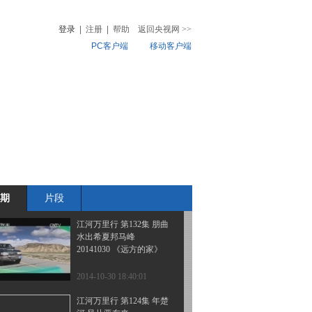
边疆行（93）：江湖之间
登录
|
注册
|
帮助
返回央视网
>>
PC客户端
移动客户端
2014-11-01 10:54:02
《远方的家》 20141101
音
热榜
边疆行（92）：三江福地
微视频
儿
音乐
体育赛事
农业农村
2014-11-01 10:50:06
江河万里行 第133集 朋曲
家住朋曲边
20141031《远方的家》
期
片段
2014-10-31 18:27:24
江河万里行 第132集 朋曲
水出希夏邦马峰
20141030 《远方的家》
2014-10-30 18:40:01
江河万里行 第124集 年楚