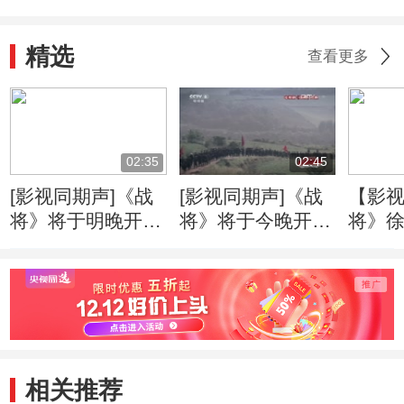
精选
查看更多
02:35
02:45
[影视同期声]《战
[影视同期声]《战
【影
将》将于明晚开播
将》将于今晚开播
将》
徐洪浩塑造传奇将
展现开国上将韩先
将屡创
军韩先楚
楚风采
国庆
相关推荐