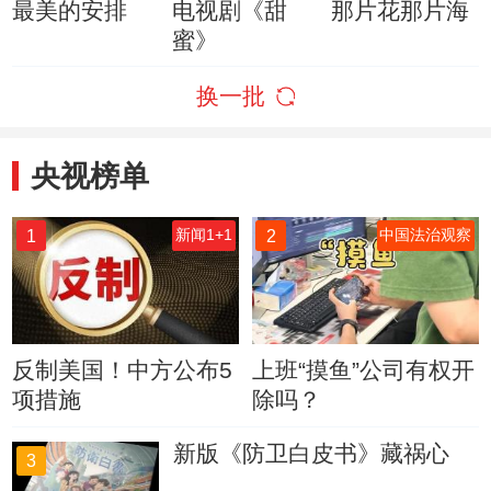
最美的安排
电视剧《甜
那片花那片海
蜜》
换一批
央视榜单
1
2
新闻1+1
中国法治观察
反制美国！中方公布5
上班“摸鱼”公司有权开
项措施
除吗？
新版《防卫白皮书》藏祸心
3