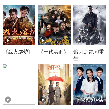
《战火熔炉》
《一代洪商》
锻刀之绝地重
生