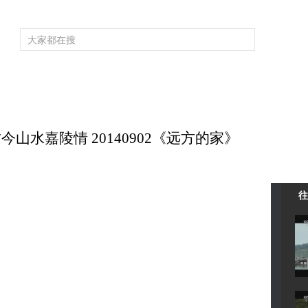
频道大全
栏目大全
片库
4K专区
听
育
电影
国防军事
电视剧
纪录
科教
戏曲
社会与法
少
今山水嘉陵情 20140902《远方的家》
往