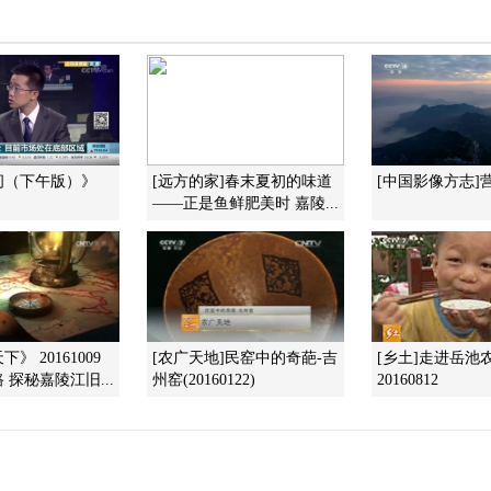
间（下午版）》
[远方的家]春末夏初的味道
[中国影像方志]
——正是鱼鲜肥美时 嘉陵...
》 20161009
[农广天地]民窑中的奇葩-吉
[乡土]走进岳池
 探秘嘉陵江旧...
州窑(20160122)
20160812