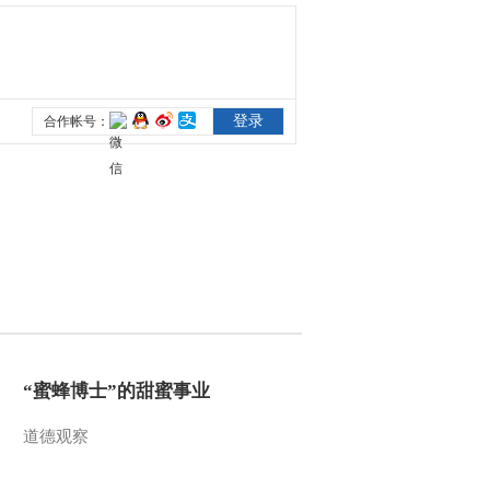
2014-08-24 10:58:58
《远方的家》 20140824
边疆行（48） 错那错觉
2014-08-24 10:45:24
《远方的家》 20140823
边境行（47）隆子：寻访
中国最小的乡
2014-08-23 11:57:59
《远方的家》 20140823
边境行（46）措美：寻找
藏野驴
“蜜蜂博士”的甜蜜事业
2014-08-23 10:45:06
道德观察
江河万里行 第83集 乌江
乌江山水话武隆
20140822《远方的家》