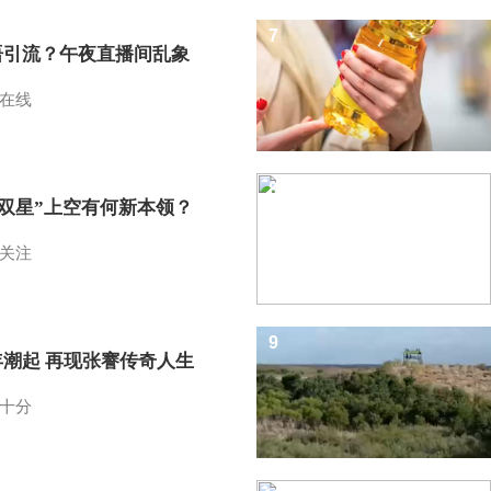
7
语引流？午夜直播间乱象
在线
8
I双星”上空有何新本领？
关注
9
年潮起 再现张謇传奇人生
十分