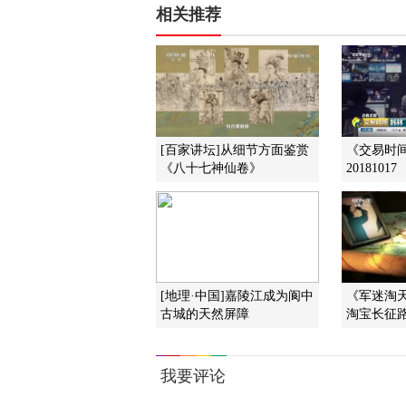
相关推荐
[百家讲坛]从细节方面鉴赏
《交易时
《八十七神仙卷》
20181017
[地理·中国]嘉陵江成为阆中
《军迷淘天下
古城的天然屏障
淘宝长征路