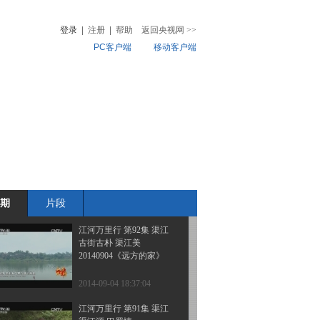
边疆行（55） 边城普兰
登录
|
注册
|
帮助
返回央视网
>>
PC客户端
移动客户端
2014-09-06 10:54:54
《远方的家》 20140906
音
热榜
边疆行（54） 七彩风情
微视频
聂拉木
儿
音乐
体育赛事
农业农村
2014-09-06 10:48:03
江河万里行 第93集 涪江
探秘涪江源
20140905《远方的家》
期
片段
2014-09-05 18:34:57
江河万里行 第92集 渠江
古街古朴 渠江美
20140904《远方的家》
2014-09-04 18:37:04
江河万里行 第91集 渠江