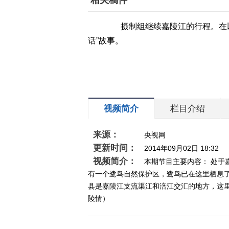
相关稿件
摄制组继续嘉陵江的行程。在以
话”故事。
视频简介
栏目介绍
来源：
央视网
更新时间：
2014年09月02日 18:32
视频简介：
本期节目主要内容： 处
有一个鹭鸟自然保护区，鹭鸟已在这里栖息了
县是嘉陵江支流渠江和涪江交汇的地方，这里有
陵情）