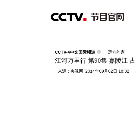
首页
直播
节目单
综合
新闻
财经
综艺
中文国际
体
CCTV-4中文国际频道
远方的家
江河万里行 第90集 嘉陵江 古
来源：
央视网
2014年09月02日 18:32