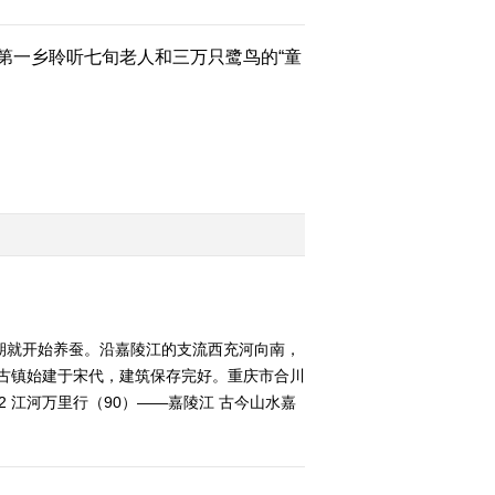
萨迦
一乡聆听七旬老人和三万只鹭鸟的“童
2014-08-30 11:56:41
《远方的家》 20140830
边疆行（52） 多彩拉孜
2014-08-30 11:54:38
《远方的家》 20140830
边疆行（50） 江孜岁月
2014-08-30 10:16:01
江河万里行 第88集 嘉陵
期就开始养蚕。沿嘉陵江的支流西充河向南，
江 嘉陵江入川 鱼水情深
口古镇始建于宋代，建筑保存完好。重庆市合川
20140829《远方的家》
2 江河万里行（90）——嘉陵江 古今山水嘉
2014-08-29 18:27:20
江河万里行 第87集 嘉陵
江 康县端午“点高