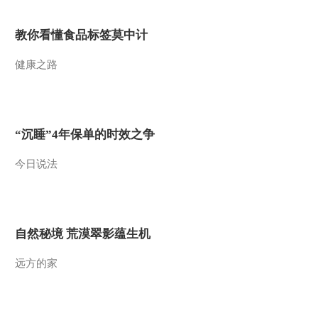
2014-08-22 18:44:27
教你看懂食品标签莫中计
江河万里行 第82集 乌江
船行乌江走三滩
健康之路
20140821《远方的家》
2014-08-21 18:18:03
江河万里行 第81集 乌江
“沉睡”4年保单的时效之争
油盐古道 文脉书香
20140820《远方的家》
今日说法
2014-08-20 18:45:04
江河万里行 第80集 乌江
山明水秀话乌江
20140819《远方的家》
自然秘境 荒漠翠影蕴生机
2014-08-19 20:07:18
远方的家
江河万里行 第79集 乌江
乐游花溪水 情牵南明河
20140818《远方的家》