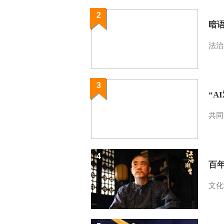
2
暗
法治
3
“A
共同
4
百
文化