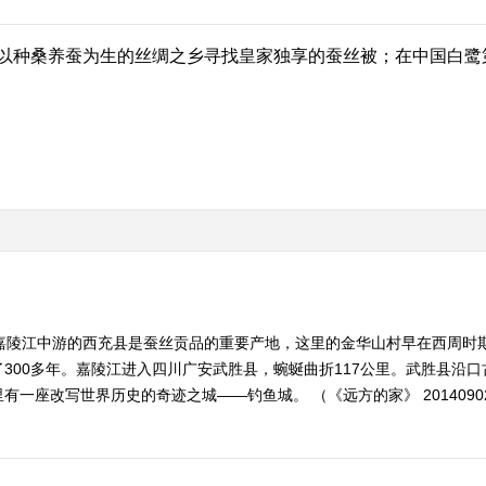
种桑养蚕为生的丝绸之乡寻找皇家独享的蚕丝被；在中国白鹭第
于嘉陵江中游的西充县是蚕丝贡品的重要产地，这里的金华山村早在西周时
300多年。嘉陵江进入四川广安武胜县，蜿蜒曲折117公里。武胜县沿
一座改写世界历史的奇迹之城——钓鱼城。 （《远方的家》 2014090