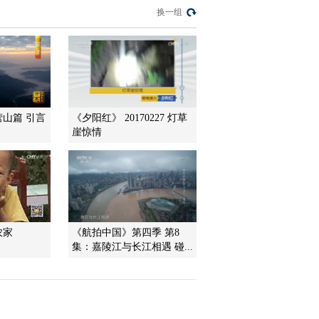
山”20140828《远方的
换一组
家》
2014-08-28 19:42:27
江河万里行 第86集 嘉陵
江 嘉陵江清故道情
20140827《远方的家》
2014-08-27 18:29:59
营山篇 引言
《夕阳红》 20170227 灯草
崖惊情
江河万里行 第85集 嘉陵
江 蜀道旁的嘉陵江漂流
20140826《远方的家》
2014-08-26 19:15:12
江河万里行 第84集 嘉陵
江 秦岭南麓嘉陵源
农家
《航拍中国》第四季 第8
20140825 《远方的家》
集：嘉陵江与长江相遇 碰...
2014-08-25 18:34:31
《远方的家》 20140824
边疆行（49） 美丽山南