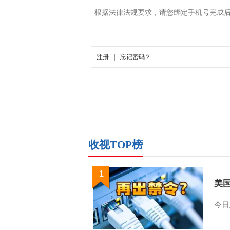
收视TOP榜
1
美
今日