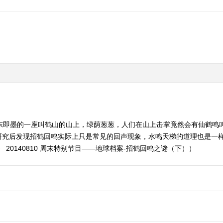
山东即墨的一座叫鹤山的山上，绿荫葱葱，人们在山上击掌竟然会有仙鹤鸣
研究后发现招鹤回鸣实际上只是常见的回声现象，水鸣天梯的道理也是一
20140810 周末特别节目——地球档案-招鹤回鸣之谜（下））