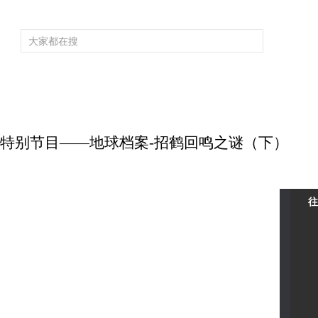
频道大全
栏目大全
片库
4K专区
听
育
电影
国防军事
电视剧
纪录
科教
戏曲
社会与法
少
 周末特别节目——地球档案-招鹤回鸣之谜（下）
往