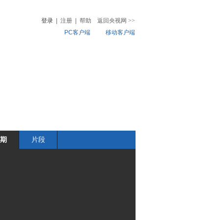
登录
|
注册
|
帮助
返回央视网
>>
PC客户端
移动客户端
音
热榜
微视频
儿
音乐
体育赛事
农业农村
期
片段