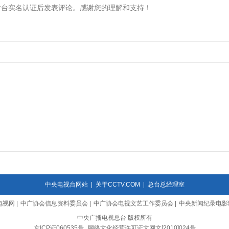
中央电视台网站
|
关于CCTV.COM
|
总台总经理室
电视网
|
中广协会信息资料委员会
|
中广协会电视文艺工作委员会
|
中央新闻纪录电影
中央广播电视总台 版权所有
京ICP证060535号
网络文化经营许可证文网文[2010]024号