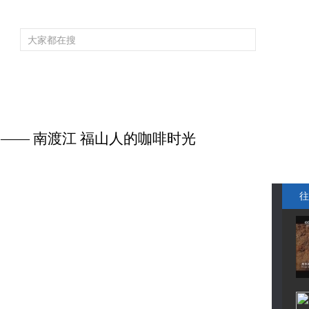
频道大全
栏目大全
片库
4K专区
听
育
电影
国防军事
电视剧
纪录
科教
戏曲
社会与法
少
）—— 南渡江 福山人的咖啡时光
往