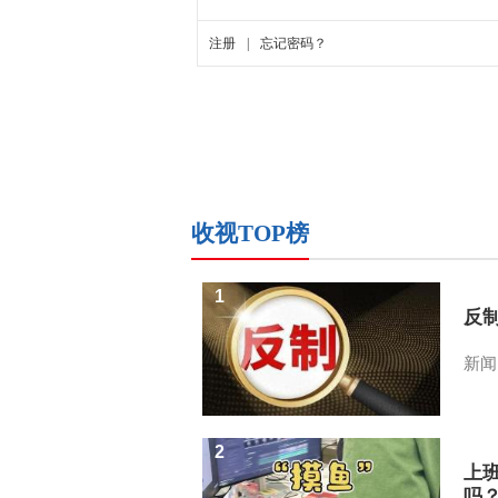
收视TOP榜
1
反
新闻
2
上
吗