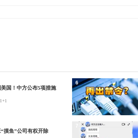
6
制美国！中方公布5项措施
1+1
7
班“摸鱼”公司有权开除
？