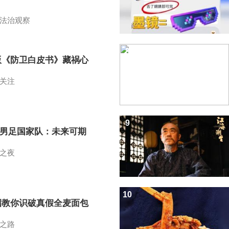
法治观察
8
版《防卫白皮书》藏祸心
关注
9
7男足国家队：未来可期
之夜
10
招教你识破真假全麦面包
之路