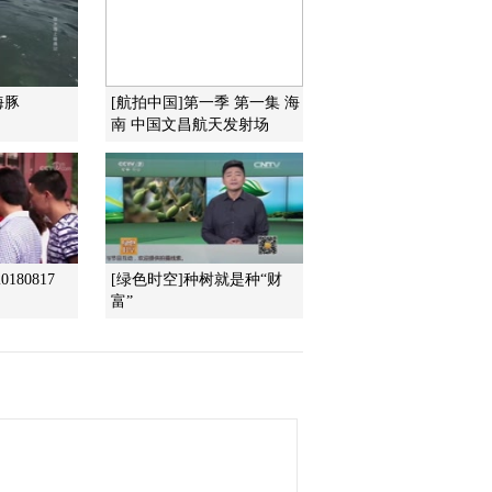
盆景上的小鸟
2014-07-02 18:41:14
[远方的家]江河万里行
海豚
[航拍中国]第一季 第一集 海
（48）—— 南渡江 世界
南 中国文昌航天发射场
最大的鸟类-鸵鸟
2014-07-02 18:38:14
[远方的家]江河万里行
（48）—— 南渡江 探秘
孵化育雏基地
180817
[绿色时空]种树就是种“财
2014-07-02 18:37:14
富”
[远方的家]江河万里行
（48）—— 南渡江 游飞
禽世界 听鹩哥学舌
2014-07-02 18:35:13
[远方的家]江河万里行
（47）—— 南渡江 访玉
蟾宫 感受道人生活