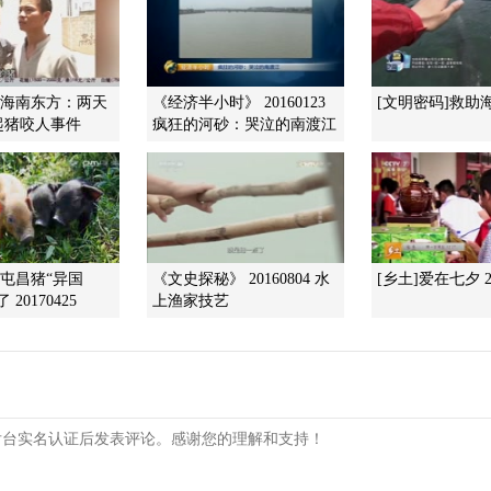
]海南东方：两天
《经济半小时》 20160123
[文明密码]救助
起猪咬人事件
疯狂的河砂：哭泣的南渡江
]屯昌猪“异国
《文史探秘》 20160804 水
[乡土]爱在七夕 20
20170425
上渔家技艺