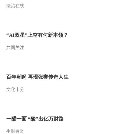
法治在线
2014-06-30 18:40:14
[远方的家]江河万里行
（46）—— 南渡江 寻味
铺前老街
“AI双星”上空有何新本领？
2014-06-30 18:38:14
共同关注
[远方的家]江河万里行
（46）—— 南渡江 走进
宋氏祖居
2014-06-30 18:36:14
百年潮起 再现张謇传奇人生
[远方的家]江河万里行
文化十分
（46）—— 南渡江 文教
昌盛之地
2014-06-30 18:36:14
[远方的家]江河万里行
一醋一面 “酸”出亿万财路
（45）—— 南渡江 绿色
屏障-红树林
生财有道