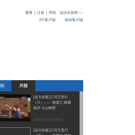
（52）—— 南渡江 光村
海岸挖沙虫
登录
|
注册
|
帮助
返回央视网
>>
PC客户端
移动客户端
2014-07-08 18:22:13
[远方的家]江河万里行
音
热榜
（51）—— 南渡江 铁匠
微视频
村里听调声
儿
音乐
体育赛事
农业农村
2014-07-07 18:12:13
[远方的家]江河万里行
（51）—— 南渡江 峨蔓
海岸晒海盐
期
片段
2014-07-07 18:12:13
[远方的家]江河万里行
（51）—— 南渡江 峨蔓
海岸 火山峭壁
2014-07-07 18:08:13
[远方的家]江河万里行