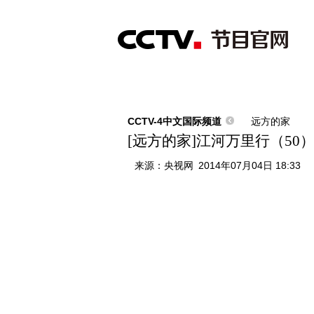
首页
直播
节目单
综合
新闻
财经
综艺
中文国际
体
CCTV-4中文国际频道
远方的家
[远方的家]江河万里行（50
来源：
央视网
2014年07月04日 18:33