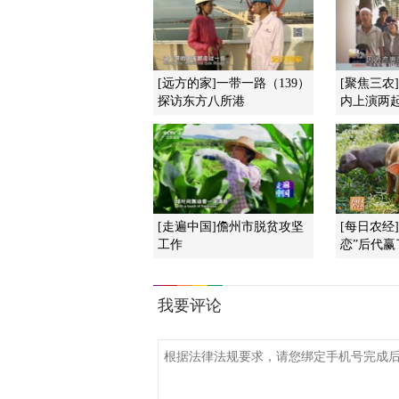
[远方的家]一带一路（139）
[聚焦三农
探访东方八所港
内上演两
[走遍中国]儋州市脱贫攻坚
[每日农经
工作
恋”后代赢了 