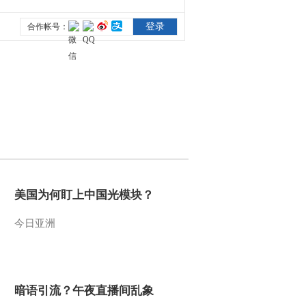
2014-07-01 18:08:14
[远方的家]江河万里行
（47）—— 南渡江 玉蟾
宫中品药香
2014-07-01 17:56:13
[远方的家]江河万里行
（47）—— 南渡江 访道
教南宗发源地——玉蟾宫
2014-07-01 17:54:13
美国为何盯上中国光模块？
[远方的家]江河万里行
（47）—— 南渡江 南渡
今日亚洲
江畔的定安老城
2014-07-01 17:53:13
[远方的家]江河万里行
（46）—— 南渡江 古村
暗语引流？午夜直播间乱象
十八行