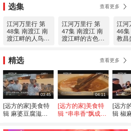
选集
查看更多
江河万里行 第
江河万里行 第
江河
48集 南渡江 南
47集 南渡江 南
46集
渡江畔的人鸟情
渡江畔的古色古
教昌
缘 《远方的
香 《远方的
方的
家》21040702
家》 20140701
2014
精选
查看更多
03:45
04:11
[远方的家]美食特
[远方的家]美食特
[远方
辑 麻婆豆腐滋味
辑 “串串香”飘成都
辑 椒
足
夜