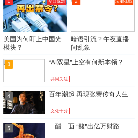
1
2
今日亚洲
法治在线
美国为何盯上中国光
暗语引流？午夜直播
模块？
间乱象
“AI双星”上空有何新本领？
3
共同关注
百年潮起 再现张謇传奇人生
4
文化十分
一醋一面 “酸”出亿万财路
5