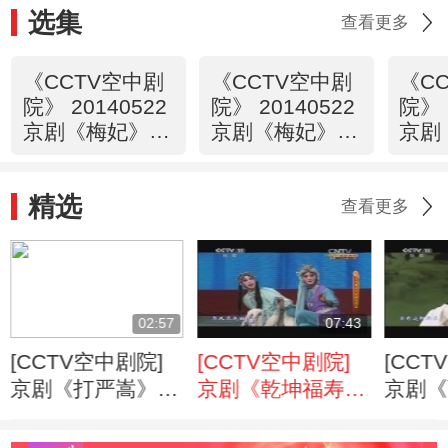
选集
查看更多
《CCTV空中剧
《CCTV空中剧
《C
院》 20140522
院》 20140522
院》 
京剧《梅妃》
京剧《梅妃》
京剧
1/2
（访谈）
2/2
精选
查看更多
02:57
07:43
[CCTV空中剧院]
[CCTV空中剧院]
[CCT
京剧《打严嵩》选
京剧《乾坤福寿
京剧《
段
镜》片段
段