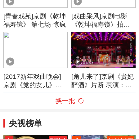
[青春戏苑]京剧《乾坤
[戏曲采风]京剧电影
福寿镜》 第七场 惊疯
《乾坤福寿镜》拍摄
纪实
[2017新年戏曲晚会]
[角儿来了]京剧《贵妃
京剧《党的女儿》片
醉酒》片断 表演：中
段 表演：王蓉蓉
国戏曲学院
换一批
央视榜单