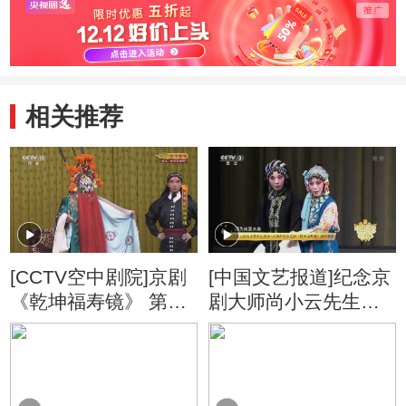
相关推荐
[CCTV空中剧院]京剧
[中国文艺报道]纪念京
《乾坤福寿镜》 第四
剧大师尚小云先生诞
场
辰120周年尚派名剧
《乾坤福寿镜》即将
演出