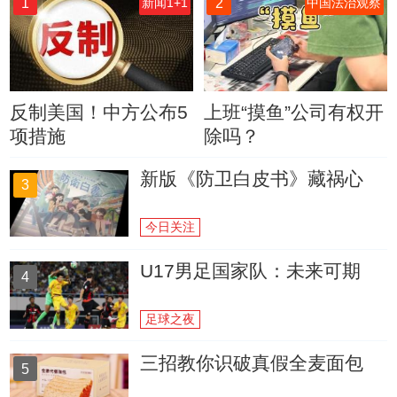
1
2
新闻1+1
中国法治观察
反制美国！中方公布5
上班“摸鱼”公司有权开
项措施
除吗？
新版《防卫白皮书》藏祸心
3
今日关注
U17男足国家队：未来可期
4
足球之夜
三招教你识破真假全麦面包
5