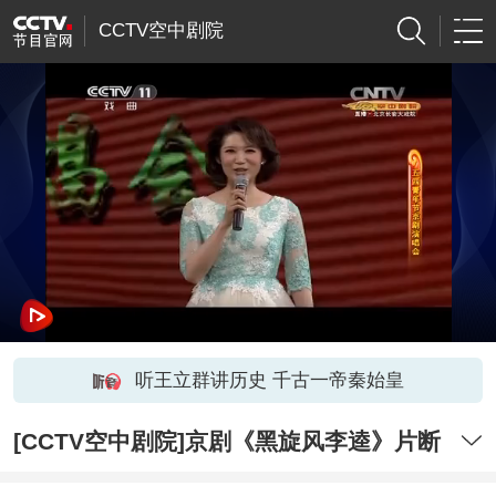
CCTV空中剧院
听王立群讲历史 千古一帝秦始皇
[CCTV空中剧院]京剧《黑旋风李逵》片断