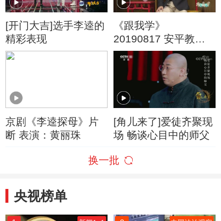
[开门大吉]选手李逵的
《跟我学》
精彩表现
20190817 安平教京
剧黑旋风李逵
京剧《李逵探母》片
[角儿来了]爱徒齐聚现
断 表演：黄丽珠
场 畅谈心目中的师父
换一批
央视榜单