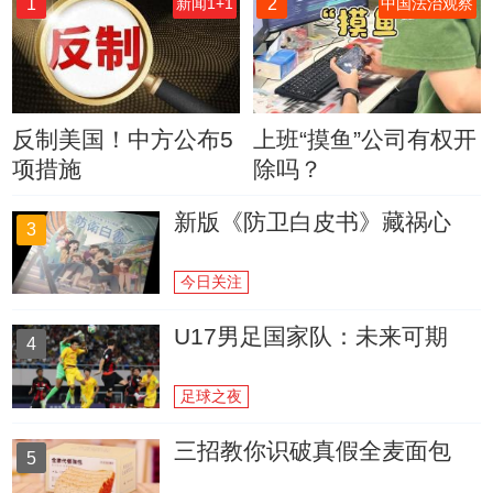
1
2
新闻1+1
中国法治观察
反制美国！中方公布5
上班“摸鱼”公司有权开
项措施
除吗？
新版《防卫白皮书》藏祸心
3
今日关注
U17男足国家队：未来可期
4
足球之夜
三招教你识破真假全麦面包
5