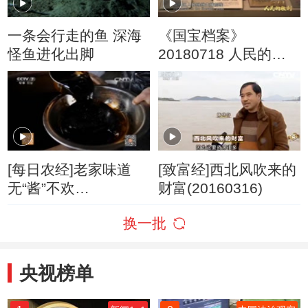
一条会行走的鱼 深海
《国宝档案》
怪鱼进化出脚
20180718 人民的胜
利·决战淮海——百姓
争相去参军
[每日农经]老家味道
[致富经]西北风吹来的
无“酱”不欢
财富(20160316)
(20160127)
换一批
央视榜单