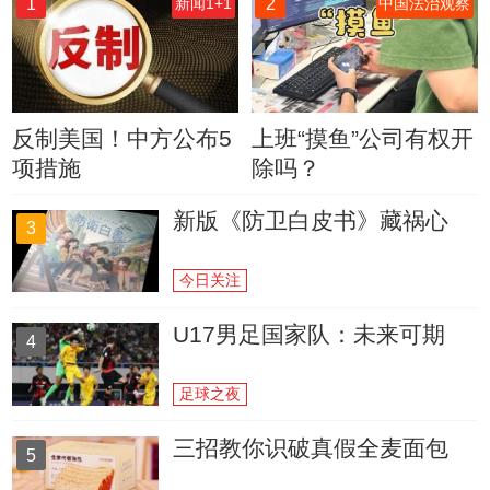
1
2
新闻1+1
中国法治观察
反制美国！中方公布5
上班“摸鱼”公司有权开
项措施
除吗？
新版《防卫白皮书》藏祸心
3
今日关注
U17男足国家队：未来可期
4
足球之夜
三招教你识破真假全麦面包
5