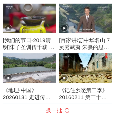
海日落
[我们的节日-2019清
[百家讲坛]中华名山 7
明]朱子圣训传千载 诗
灵秀武夷 朱熹的思想
书如茶苦后甜
体系
《地理·中国》
《记住乡愁第二季》
20260131 走进传奇
20160211 第三十八
古村落 3
集 兴贤村——学以近
换一批
贤