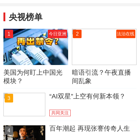
央视榜单
1
2
今日亚洲
法治在线
美国为何盯上中国光
暗语引流？午夜直播
模块？
间乱象
“AI双星”上空有何新本领？
3
共同关注
百年潮起 再现张謇传奇人生
4