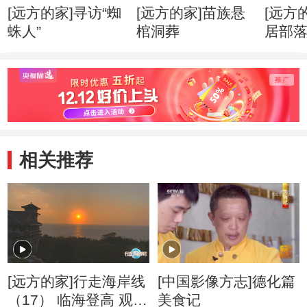
[远方的家]寻访“蜘
[远方的家]苗族悬
[远方
蛛人”
棺洞葬
居部
相关推荐
[远方的家]行走海岸线
[中国影像方志]德化篇
（17） 临海登高 观西
美食记