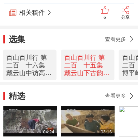
相关稿件
6
分享
选集
查看更多
百山百川行 第
百山百川行 第
百山
二百一十六集
二百一十五集
二百
戴云山中访高人
戴云山下古韵长
博平
《远方的家》
《远方的家》
热带
20140228
20140227
方的
精选
2014
查看更多
04:24
03:16