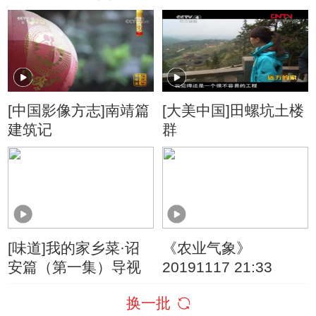
区 高原湿地——灵动
的风景线
[中国影像方志]南靖篇
[大美中国]田螺坑土楼
建筑记
群
[味道]我的家乡菜·诏
《农业气象》
安篇（第一集）导视
20191117 21:33
换一批