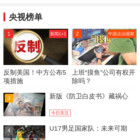
央视榜单
1
2
新闻1+1
中国法治观察
反制美国！中方公布5
上班“摸鱼”公司有权开
项措施
除吗？
新版《防卫白皮书》藏祸心
3
今日关注
U17男足国家队：未来可期
4