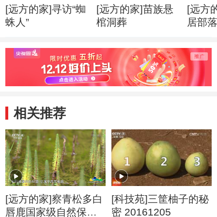
[远方的家]寻访“蜘
[远方的家]苗族悬
[远方
蛛人”
棺洞葬
居部
相关推荐
[远方的家]察青松多白
[科技苑]三筐柚子的秘
唇鹿国家级自然保护
密 20161205