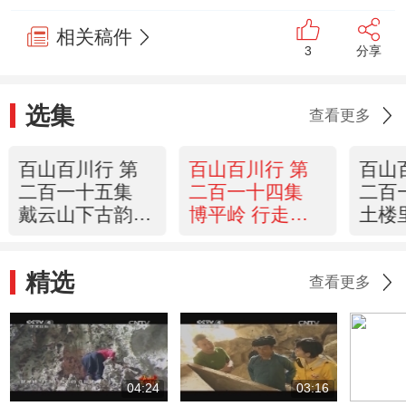
相关稿件
3
分享
选集
查看更多
百山百川行 第
百山百川行 第
百山
二百一十五集
二百一十四集
二百
戴云山下古韵长
博平岭 行走亚
土楼
《远方的家》
热带雨林 《远
《远
20140227
方的家》
2014
精选
20140226
查看更多
04:24
03:16