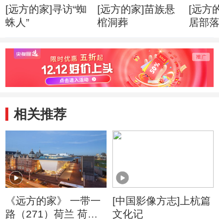
[远方的家]寻访“蜘
[远方的家]苗族悬
[远方
蛛人”
棺洞葬
居部
相关推荐
《远方的家》 一带一
[中国影像方志]上杭篇
路（271）荷兰 荷兰
文化记