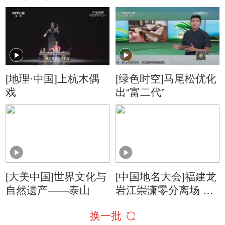
初印象 20171213
[地理·中国]上杭木偶
[绿色时空]马尾松优化
戏
出“富二代”
[大美中国]世界文化与
[中国地名大会]福建龙
自然遗产——泰山
岩江崇潇零分离场 送
上家乡名言称“来日再
换一批
战”