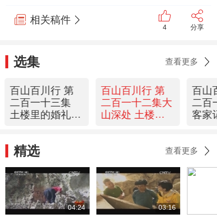
相关稿件
4
分享
选集
查看更多
百山百川行 第
百山百川行 第
百山
二百一十三集
二百一十二集大
二百
土楼里的婚礼
山深处 土楼人
客家
《远方的家》
家《远方的家》
的家
20140225
20140224
2014
精选
查看更多
04:24
03:16