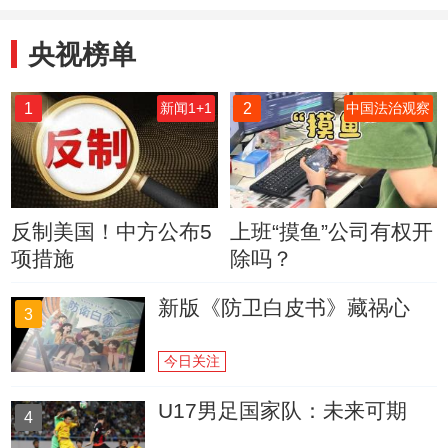
央视榜单
1
2
新闻1+1
中国法治观察
反制美国！中方公布5
上班“摸鱼”公司有权开
项措施
除吗？
新版《防卫白皮书》藏祸心
3
今日关注
U17男足国家队：未来可期
4