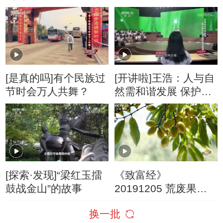
上生活
了大地深处蕴藏着丰
富的钾盐资源
[是真的吗]有个民族过
[开讲啦]王浩：人与自
节时会万人共舞？
然需和谐发展 保护绿
水青山才能有金山银
山
[探索·发现]“梁红玉擂
《致富经》
鼓战金山”的故事
20191205 荒废果园
变金山
换一批