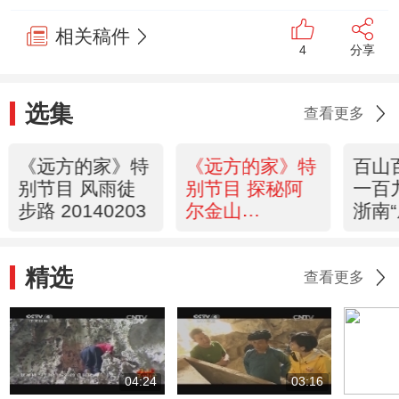
相关稿件
4
分享
选集
查看更多
《远方的家》特
《远方的家》特
百山
别节目 风雨徒
别节目 探秘阿
一百
步路 20140203
尔金山
浙南
20140204
斯”
家》 
精选
查看更多
04:24
03:16