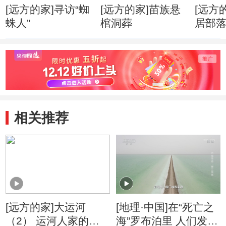
[远方的家]寻访“蜘
[远方的家]苗族悬
[远方
蛛人”
棺洞葬
居部
相关推荐
[远方的家]大运河
[地理·中国]在“死亡之
（2） 运河人家的船
海”罗布泊里 人们发现