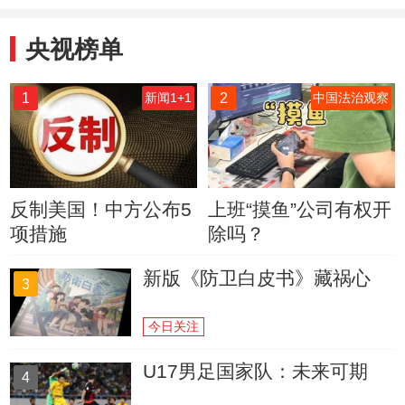
央视榜单
1
2
新闻1+1
中国法治观察
反制美国！中方公布5
上班“摸鱼”公司有权开
项措施
除吗？
新版《防卫白皮书》藏祸心
3
今日关注
U17男足国家队：未来可期
4