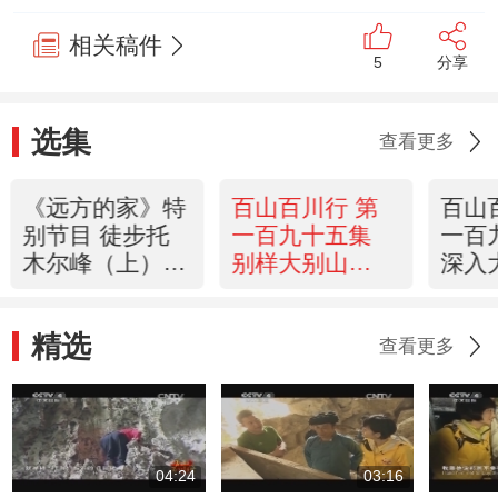
相关稿件
5
分享
选集
查看更多
《远方的家》特
百山百川行 第
百山
别节目 徒步托
一百九十五集
一百
木尔峰（上）
别样大别山
深入
20140131
《远方的家》
《远
20140130
2014
精选
查看更多
04:24
03:16