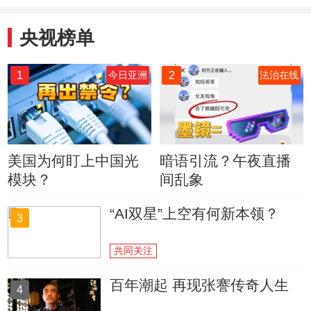
央视榜单
1
2
今日亚洲
法治在线
美国为何盯上中国光
暗语引流？午夜直播
模块？
间乱象
“AI双星”上空有何新本领？
3
共同关注
百年潮起 再现张謇传奇人生
4