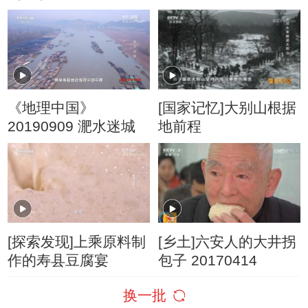
美舒适 飘逸动人
《地理中国》
[国家记忆]大别山根据
20190909 淝水迷城
地前程
[探索发现]上乘原料制
[乡土]六安人的大井拐
作的寿县豆腐宴
包子 20170414
换一批