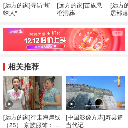
[远方的家]寻访“蜘
[远方的家]苗族悬
[远方
蛛人”
棺洞葬
居部
相关推荐
[远方的家]行走海岸线
[中国影像方志]寿县篇
（25） 京族服饰：柔
当代记