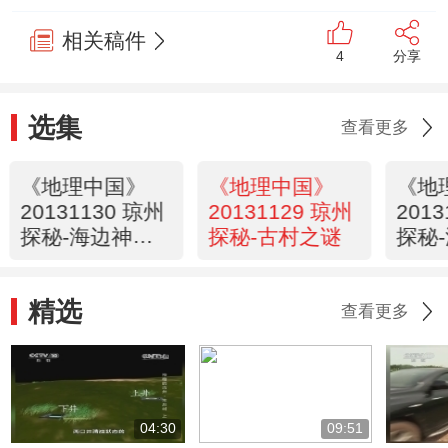
相关稿件
4
分享
选集
查看更多
《地理中国》
《地理中国》
《地
20131130 琼州
20131129 琼州
201
探秘-海边神石
探秘-古村之谜
探秘
阵（上）
精选
查看更多
04:30
09:51