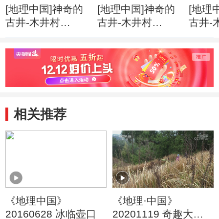
[地理中国]神奇的
[地理中国]神奇的
[地理
古井-木井村
古井-木井村
古井-
（上） 石桥歌谣
（上） 清浊交替
（上）
与救命井
的两口救命井
木水
相关推荐
《地理中国》
《地理·中国》
20160628 冰临壶口
20201119 奇趣大自