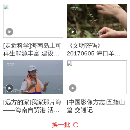
然·营山中的“孔雀”
[走近科学]海南岛上可
《文明密码》
再生能源丰富 建设绿
20170605 海口羊山
色电力供应系统有优
话传承
势
[远方的家]我家那片海
[中国影像方志]五指山
——海南自贸港 活力
篇 交通记
通四方 巡航琼州海峡
换一批
十字路口