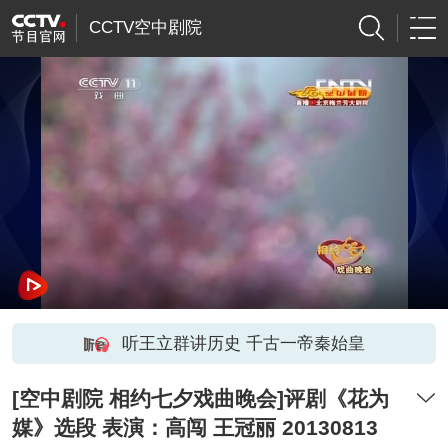
CCTV空中剧院
听王立群讲历史 千古一帝秦始皇
[空中剧院 相约七夕戏曲晚会]评剧《花为
媒》选段 表演：高闯 王冠丽 20130813