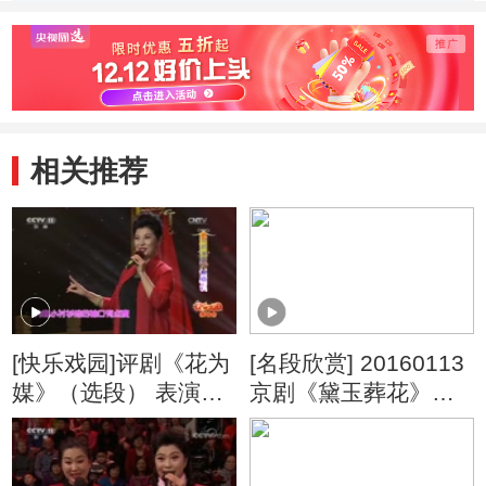
表演：李伟健 刘
表演：高闯 王冠
演：石
洪沂 20130813
丽 20130813
朱旭光
20130
相关推荐
[快乐戏园]评剧《花为
[名段欣赏] 20160113
媒》（选段） 表演：
京剧《黛玉葬花》
高闯
《西厢记》《锁麟
囊》《伍子胥》选段