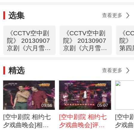
选集
查看更多
《CCTV空中剧
《CCTV空中剧
《C
院》 20130907
院》 20130907
院》 
京剧《六月雪》
京剧《六月雪》
第四
1/2
（访谈）
杯”
邀请
精选
2/2
查看更多
09:56
05:07
[空中剧院 相约七
[空中剧院 相约七
[空中
夕戏曲晚会]相声
夕戏曲晚会]评剧
夕戏曲
《我们的七夕节》
《花为媒》选段
小品《