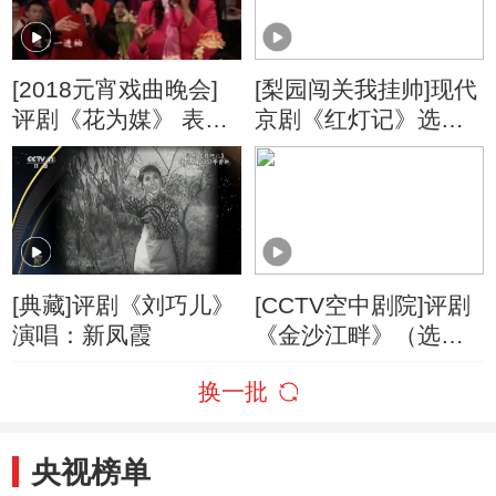
[2018元宵戏曲晚会]
[梨园闯关我挂帅]现代
评剧《花为媒》 表
京剧《红灯记》选段
演：谷文月 高闯 王丽
演唱：杜金京
京 李爽
[典藏]评剧《刘巧儿》
[CCTV空中剧院]评剧
演唱：新凤霞
《金沙江畔》（选
段） 演唱：王冠丽
换一批
央视榜单