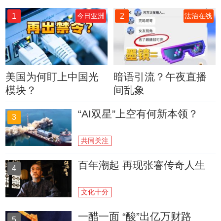
1
2
今日亚洲
法治在线
美国为何盯上中国光
暗语引流？午夜直播
模块？
间乱象
“AI双星”上空有何新本领？
3
共同关注
百年潮起 再现张謇传奇人生
4
文化十分
一醋一面 “酸”出亿万财路
5