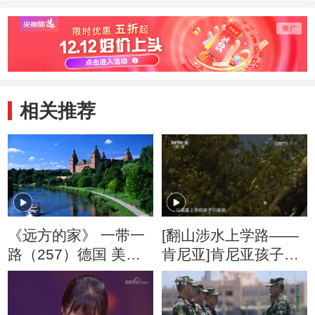
相关推荐
《远方的家》 一带一
[翻山涉水上学路——
路（257）德国 美茵
肯尼亚]肯尼亚孩子们
河畔的古老城市
的艰辛上学路
20171123