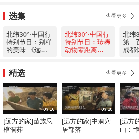
选集
查看更多
北纬30°·中国行
北纬30°·中国行
北纬3
特别节目：别样
特别节目：珍稀
第一
的美味 《远方
动物零距离
成都
的家》
《远方的家》
《远
20130102
20130102
2013
精选
查看更多
03:16
03:28
[远方的家]苗族悬
[远方的家]中洞穴
[远方
棺洞葬
居部落
山：“
婚礼