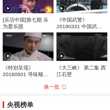
[乐活中国]第七期 乐
《中国武警》
为爱乐团
20190331 中国武警
基层纪事 天涯那抹国
旗红
《特别呈现》
《大三峡》 第二集 西
20160501 寻味顺德
江石壁
第二集 匠心独运
换一批
央视榜单