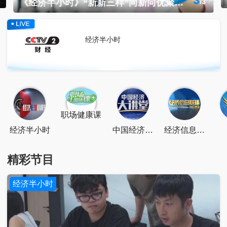
1
《央视财经评论》具身智能 怎样从实验室走进现实？
/
3
经济半小时
点击关注
扫一扫关注
点击下载
职场健康课
经济半小时
中国经济大
经济信息联
讲堂
播
精彩节目
经济半小时