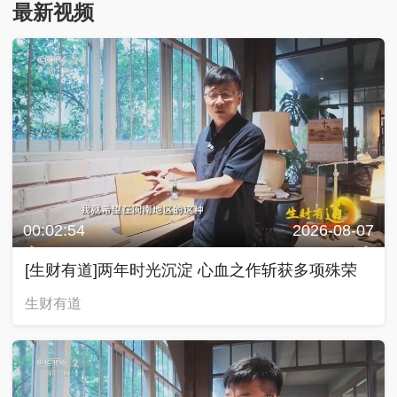
最新视频
00:02:54
2026-08-07
[生财有道]两年时光沉淀 心血之作斩获多项殊荣
生财有道