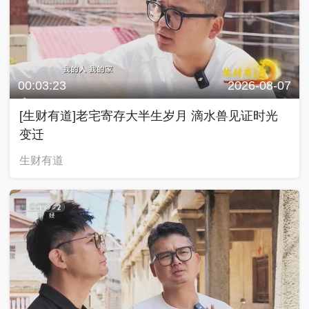
00:03:23
2026-08-07
[生财有道]老宅寄存大半生岁月 滴水兽见证时光
变迁
生财有道