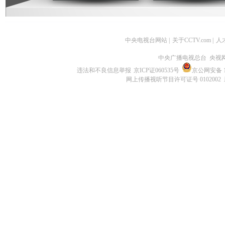
中央电视台网站
|
关于CCTV.com
|
人
中央广播电视总台 央视
违法和不良信息举报
京ICP证060535号
京公网安备 11
网上传播视听节目许可证号 0102002