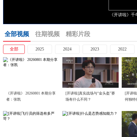
《开讲啦》千
全部视频
往期视频
精彩片段
全部
2025
2024
2023
2022
《开讲啦》 20260801 本期分享
[开讲啦]真实战场与“金头盔”赛
[开讲
者：张凯
场有什么不同？
何独特