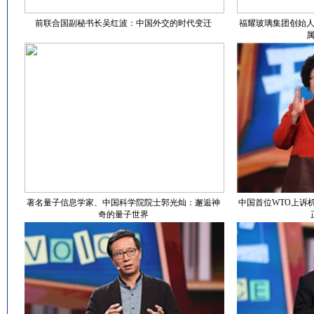
前联合国副秘书长吴红波：中国外交的时代变迁
福耀玻璃集团创始
著名量子信息学家、中国科学院院士郭光灿：邂逅神
中国首位WTO上诉
奇的量子世界