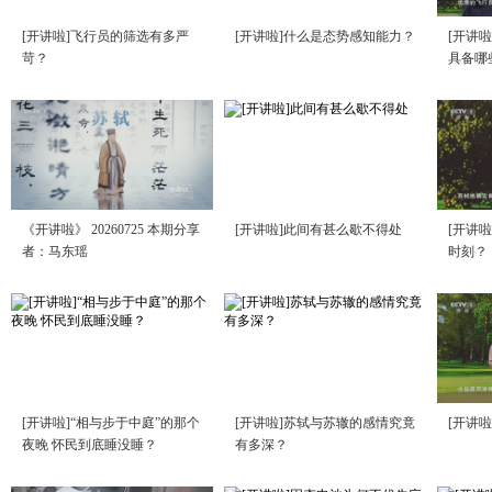
[开讲啦]飞行员的筛选有多严
[开讲啦]什么是态势感知能力？
[开讲啦
苛？
具备哪
《开讲啦》 20260725 本期分享
[开讲啦]此间有甚么歇不得处
[开讲
者：马东瑶
时刻？
[开讲啦]“相与步于中庭”的那个
[开讲啦]苏轼与苏辙的感情究竟
[开讲
夜晚 怀民到底睡没睡？
有多深？