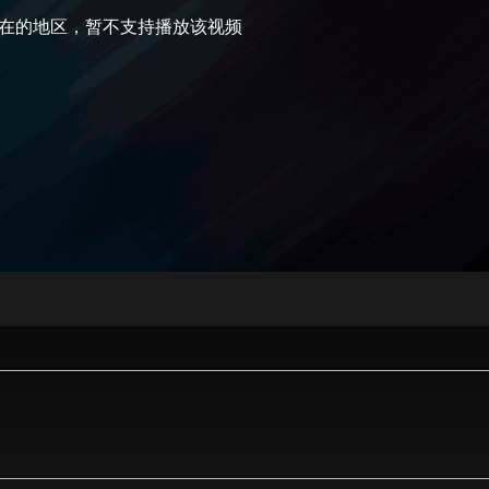
在的地区，暂不支持播放该视频
央博
非遗
文化
旅游
科普
健康
乐龄
阅读
云起
超级工厂
智敬中国
全民健康
颜选攻略
海洋
热播榜
总台企业白名单