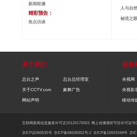
新闻联播
人与自
精彩预告：
秘境之
焦点访谈
关于我们
业务
总台之声
总台总经理室
央视网
关于CCTV.com
象舞广告
央视影
网站声明
移动传
互联网新闻信息服务许可证10120170003
网上传播视听节目许可证号01
京ICP证060535号
京ICP备06036302号-2
京ICP备10003349号
京IC