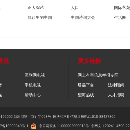
然
正大综艺
人口
国际艺
眼
典籍里的中国
中国诗词大会
生活圈
概况
更多链接
互联网电视
网上有害信息举报专区
音
手机电视
辟谣平台
法律顾问
媒
帮助中心
望海热线
人才招聘
02002 新出网证（京）字098号
违法和不良信息举报电话:010-88427865
P备10003349号-1
京公网安备 11000002000018号
京网文〔2024〕4690-2