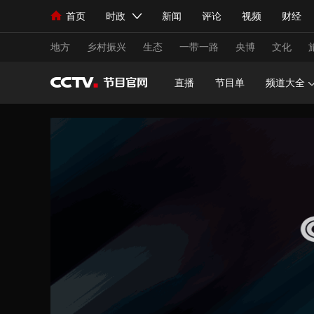
首页
时政
新闻
评论
视频
财经
人民领袖习近平
直播
海外频道
片库
iPanda
栏目大全
联播+
English
中国领导人
节目单
Монгол
听音
央视快评
微视频
习
地方
乡村振兴
生态
一带一路
央博
文化
直播
节目单
频道大全
总台春晚
网络春晚
共产党员网
秧纪录
新闻
国内
国际
评论
经济
军事
人民领袖习近平
联播+
热解读
天天学习
视频
小央视频
小央直播
直播中国
熊猫
现场
前线
比划
快看
蓝海中国
新兵
体育
直播
竞猜
2026年世界杯
2026
VIP会员
CCTV奥林匹克频道
生活体育大会