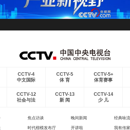
CCTV-4
CCTV-5
CCTV-5+
中文国际
体 育
体育赛事
CCTV-12
CCTV-13
CCTV-14
社会与法
新 闻
少 儿
播
焦点访谈
晚间新闻
经典咏
法
时代楷模发布厅
开讲啦
我有传