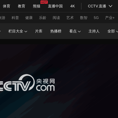
体育
教育
熊猫
直播中国
4K
CCTV.直播
式妙语
主持人
下载央视影音
热解读
天天学习
旅游
科普
健康
乐龄
阅读
艺术
数智
5G
产业+
栏目大全
片库
热播榜
看点
主持人
全部
纪录片网
国家大剧院
大型活动
科技
法治
文娱
人物
公益
图片
习式妙语
央视快评
央视网评
光华锐评
锋面
频道
VR/AR
4K专区
全景新闻
请入列
人生第一次
人生第二次
年冬奥会
CBA
NBA
中超
国足
国际足球
网球
综
体育江湖
文化体育
冰雪道路
足球道路