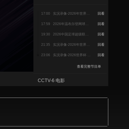
艺术
汽车
数智
5G
产业+
17:00
实况录像-2026年世界职业拳王争霸赛 10
回看
时尚
天气
才艺
网展
央央好物
17:59
2026年温布尔登网球锦标赛-女单决赛（4K）
回看
19:30
2026中国足球超级联赛-第22轮（大连英博海发—辽宁铁人楠波湾）
回看
21:35
实况录像-2026年世界男排联赛总决赛 三四名决赛
回看
23:06
实况录像-2026世界杯 1/8决赛 美国队-比利时队
回看
查看完整节目单
CCTV-6 电影
CCTV-7 国防军事
CCTV-8 电视剧
CCTV-9 纪录