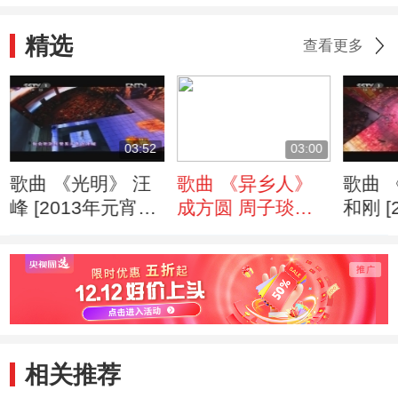
精选
查看更多
03:52
03:00
歌曲 《光明》 汪
歌曲 《异乡人》
歌曲 
峰 [2013年元宵晚
成方圆 周子琰
和刚 [
会]
[2013年元宵晚会]
晚会]
相关推荐