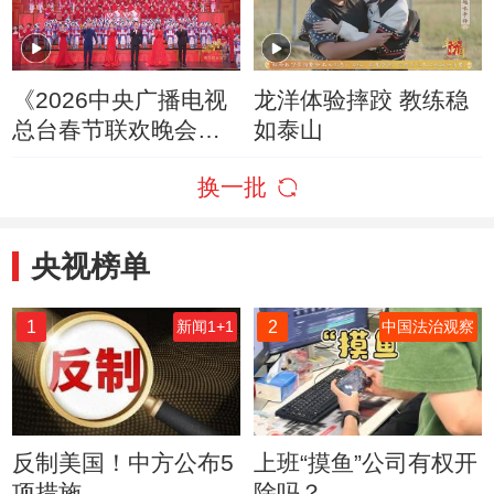
《2026中央广播电视
龙洋体验摔跤 教练稳
总台春节联欢晚会》
如泰山
20260217 1/4（字幕
换一批
版）
央视榜单
1
2
新闻1+1
中国法治观察
反制美国！中方公布5
上班“摸鱼”公司有权开
项措施
除吗？