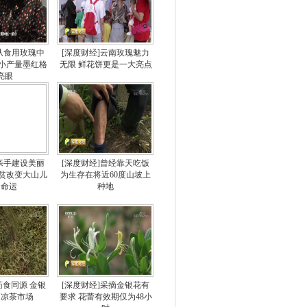
]从食用玫瑰中
[深度财经]云南玫瑰魅力
 小产量墨红格
无限 鲜花饼更是一大亮点
亮眼
]亲手建设美丽
[深度财经]曾经靠天吃饭
扶贫改变大山儿
为生存在将近60度山坡上
的命运
种地
药食同源 金银
[深度财经]采摘金银花有
出凉茶市场
要求 花蕾有效期仅为48小