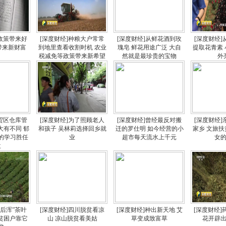
好政策带来好
[深度财经]种粮大户常常
[深度财经]从鲜花酒到玫
[深度财经
带来新财富
到地里查看收割时机 农业
瑰皂 鲜花用途广泛 大自
提取花青素
税减免等政策带来新希望
然就是最珍贵的宝物
外
自贸区仓库管
[深度财经]为了照顾老人
[深度财经]曾经最反对搬
[深度财经
大有不同 郁
和孩子 吴林莉选择回乡就
迁的罗仕明 如今经营的小
家乡 文旅
的学习胜任
业
超市每天流水上千元
女
位
冷后浑”茶叶
[深度财经]四川脱贫看凉
[深度财经]种出新天地 艾
[深度财经]
的贫困户靠它
山 凉山脱贫看美姑
草变成致富草
花开辟