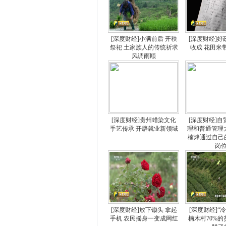
[深度财经]小满前后 开秧
[深度财经]
祭祀 土家族人的传统祈求
收成 花田米
风调雨顺
[深度财经]贵州蜡染文化
[深度财经]
手艺传承 开辟就业新领域
理和普通管理
楠烽通过自己
岗
[深度财经]放下锄头 拿起
[深度财经]“
手机 农民摇身一变成网红
楠木村70%