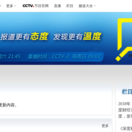
事
更多
节目官网
直播
栏目
频道大全
栏
201
更新内容。
度财经
度，发
更多
《深度