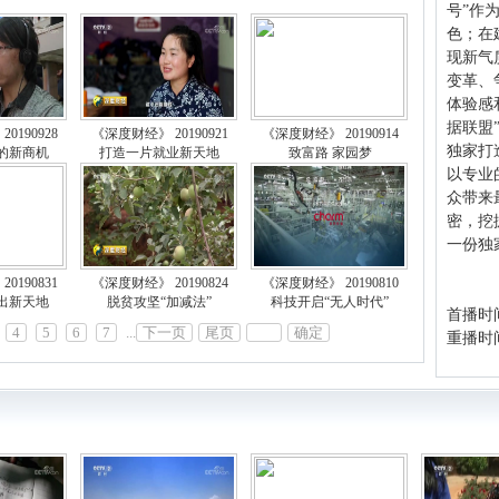
号”作
色；在
现新气
变革、
体验感
据联盟
0190928
《深度财经》 20190921
《深度财经》 20190914
独家打
的新商机
打造一片就业新天地
致富路 家园梦
以专业
众带来
密，挖
一份独
0190831
《深度财经》 20190824
《深度财经》 20190810
出新天地
脱贫攻坚“加减法”
科技开启“无人时代”
首播时间
4
5
6
7
...
下一页
尾页
确定
重播时间