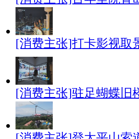
[消费主张]打卡影视取
[消费主张]驻足蝴蝶旧
[消费主张]登太平山索