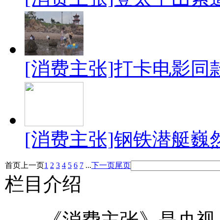
[消费主张]打卡电影同
[消费主张]钢铁潜艇巍
首页
上一页
1
2
3
4
5
6
7
...
下一页
尾页
栏目介绍
《消费主张》是央视《