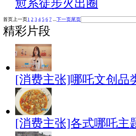
愈系徒步火出圈
首页
上一页
1
2
3
4
5
6
7
...
下一页
尾页
精彩片段
[消费主张]哪吒文创品
[消费主张]各式哪吒主