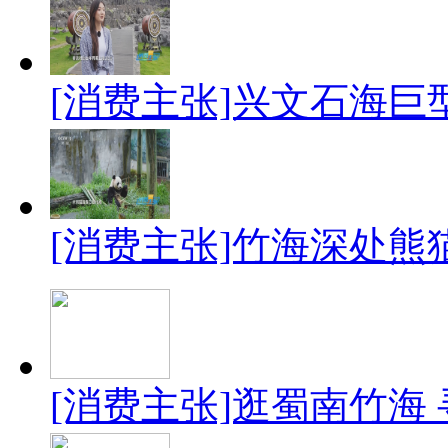
[消费主张]兴文石海巨
[消费主张]竹海深处熊
[消费主张]逛蜀南竹海