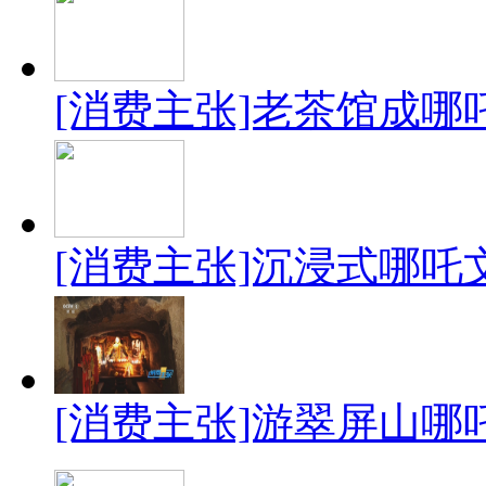
[消费主张]老茶馆成哪
[消费主张]沉浸式哪吒
[消费主张]游翠屏山哪