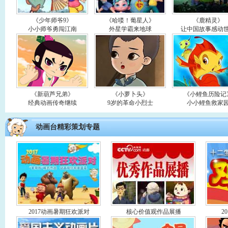
《少年师爷9》
《哈喽！葡星人》
《鹿精灵》
小小师爷勇闯江南
外星学霸来地球
让中国故事感动
《新葫芦兄弟》
《小萝卜头》
《小鲤鱼历险记
经典动画传奇继续
9岁的革命小烈士
小小鲤鱼救家
动画台精彩策划专题
2017动画暑期狂欢派对
核心价值观作品展播
2