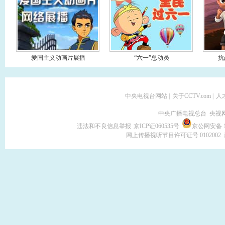
爱国主义动画片展播
“六一”总动员
抗
中央电视台网站
|
关于CCTV.com
|
人
中央广播电视总台 央视
违法和不良信息举报
京ICP证060535号
京公网安备 11
网上传播视听节目许可证号 0102002