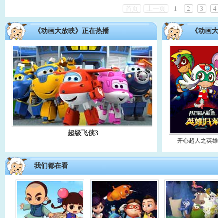
首页
上一页
1
2
3
4
《动画大放映》正在热播
《动画
超级飞侠3
开心超人之英
我们都在看