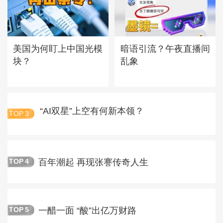
美国为何盯上中国光模
暗语引流？午夜直播间
块？
乱象
“AI双星”上空有何新本领？
TOP
3
百年潮起 再现张謇传奇人生
TOP
4
一醋一面 “酸”出亿万财路
TOP
5