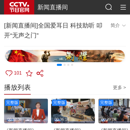
新闻直播间
[新闻直播间]全国爱耳日 科技助听 叩
简介
开“无声之门”
101
播放列表
更多 >
完整版
完整版
完整版
00:32:36
00:36:16
00:39:08