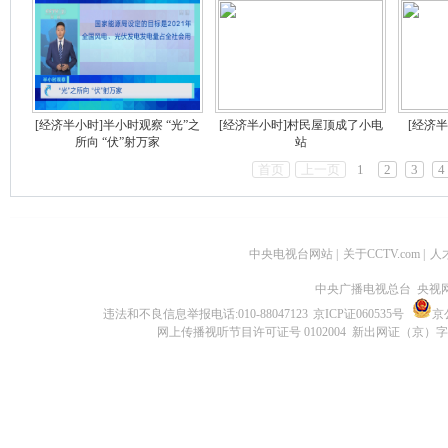
[经济半小时]半小时观察 “光”之
[经济半小时]村民屋顶成了小电
[经济
所向 “伏”射万家
站
首页
上一页
1
2
3
4
中央电视台网站
|
关于CCTV.com
|
人
中央广播电视总台 央视
违法和不良信息举报电话:010-88047123
京ICP证060535号
京公
网上传播视听节目许可证号 0102004 新出网证（京）字