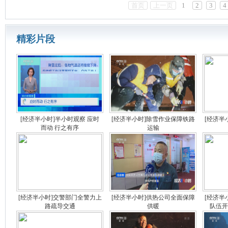
首页
上一页
1
2
3
4
精彩片段
[经济半小时]半小时观察 应时
[经济半小时]除雪作业保障铁路
[经济半
而动 行之有序
运输
[经济半小时]交警部门全警力上
[经济半小时]供热公司全面保障
[经济半
路疏导交通
供暖
队伍开