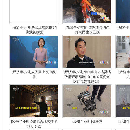
[经济半小时]暴雪压塌院棚 消
[经济半小时]扫雪除冰总动员
[经济半
防紧急救援
打响民生保卫战
[经济半小时]人民至上 河清海
[经济半小时]2017年山东省委省
[经济
晏
政府启动编制《山东省黄河滩
六
区居民迁建规划》
[经济半小时]MR混合现实技术
[经济半小时]机器狗
[经济
移动头盔