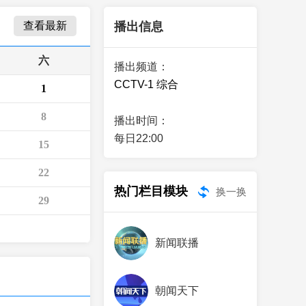
艺术
汽车
数智
5G
产业+
查看最新
播出信息
时尚
天气
才艺
网展
央央好物
六
播出频道：
CCTV-1 综合
1
8
播出时间：
每日22:00
15
22
热门栏目模块
换一换
29
新闻联播
朝闻天下