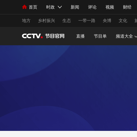
首页
时政
新闻
评论
视频
财经
人民领袖习近平
直播
海外频道
片库
iPanda
栏目大全
联播+
English
中国领导人
节目单
Монгол
听音
央视快评
微视频
习
地方
乡村振兴
生态
一带一路
央博
文化
直播
节目单
频道大全
总台春晚
网络春晚
共产党员网
秧纪录
新闻
国内
国际
评论
经济
军事
人民领袖习近平
联播+
热解读
天天学习
视频
小央视频
小央直播
直播中国
熊猫
现场
前线
比划
快看
蓝海中国
新兵
体育
直播
竞猜
2026年世界杯
2026
VIP会员
CCTV奥林匹克频道
生活体育大会