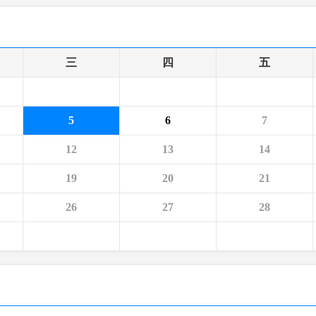
央博
非遗
文化
旅游
科普
健康
乐龄
阅读
云起
超级工厂
智敬中国
全民健康
颜选攻略
海洋
三
四
五
5
6
7
热播榜
总台企业白名单
12
13
14
19
20
21
26
27
28