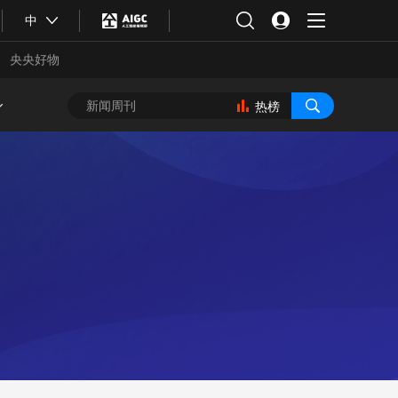
中
央央好物
热榜
合体育
亚冬会