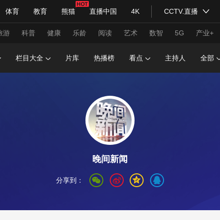
体育
教育
熊猫
直播中国
4K
CCTV.直播
式妙语
主持人
下载央视影音
热解读
天天学习
旅游
科普
健康
乐龄
阅读
艺术
数智
5G
产业+
栏目大全
片库
热播榜
看点
主持人
全部
纪录片网
国家大剧院
大型活动
科技
法治
文娱
人物
公益
图片
习式妙语
央视快评
央视网评
光华锐评
锋面
频道
VR/AR
4K专区
全景新闻
晚间新闻
请入列
人生第一次
人生第二次
分享到：
年冬奥会
CBA
NBA
中超
国足
国际足球
网球
综
体育江湖
文化体育
冰雪道路
足球道路