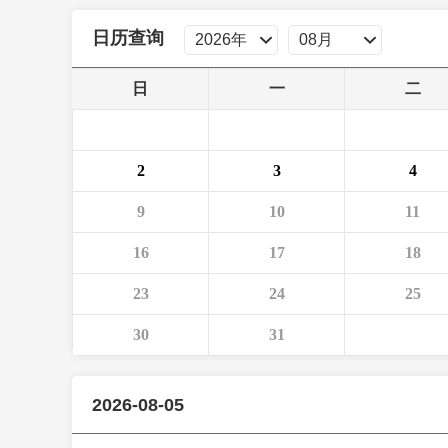
财经
教育
乡村振兴
生态环境
一带一路
日历查询
大国智造
大国展会
大国保险
云顶对话
日
一
二
2
3
4
CCTV.节目官网
直播
节目单
栏目
片库
9
10
11
16
17
18
23
24
25
30
31
2026-08-05