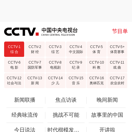
节目单
CCTV-1
CCTV-2
CCTV-3
CCTV-4
CCTV-5
CCTV-5+
综 合
财 经
综 艺
中文国际
体 育
体育赛事
CCTV-6
CCTV-7
CCTV-8
CCTV-9
CCTV-10
CCTV-11
电 影
国防军事
电视剧
纪 录
科 教
戏 曲
CCTV-12
CCTV-13
CCTV-14
CCTV-15
CCTV-16
CCTV-17
社会与法
新 闻
少 儿
音 乐
奥林匹克
农业农村
新闻联播
焦点访谈
晚间新闻
经典咏流传
挑战不可能
故事里的中国
今日说法
时代楷模发布厅
开讲啦