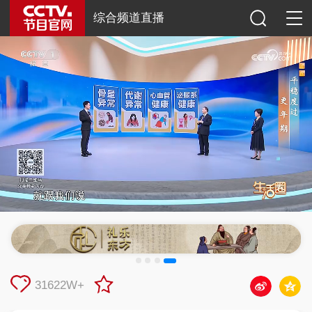
综合频道直播
31622W+