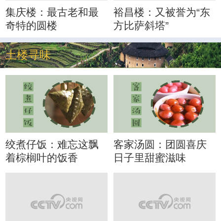
集庆楼：最古老和最
裕昌楼：又被誉为“东
奇特的圆楼
方比萨斜塔”
土楼寻味
绞煮仔饭：难忘这飘
客家汤圆：团圆喜庆
着棕榈叶的饭香
日子里甜蜜滋味