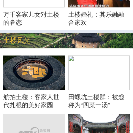
万千客家儿女对土楼
土楼婚礼：其乐融融
的眷恋
合家欢
土楼风光
航拍土楼：客家人世
田螺坑土楼群：被趣
代扎根的美好家园
称为“四菜一汤”