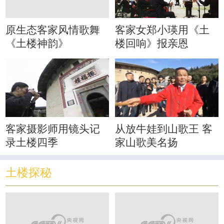
原生态客家风情歌舞
客家女郑小瑛用《土
《土楼神韵》
楼回响》报亲恩
客家摄影师用镜头记
从放牛娃到山歌王 客
录土楼四季
家山歌美名扬
土楼探秘