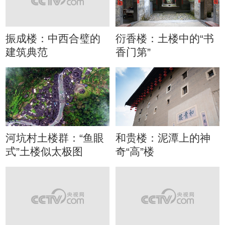
振成楼：中西合璧的
衍香楼：土楼中的“书
建筑典范
香门第”
河坑村土楼群：“鱼眼
和贵楼：泥潭上的神
式”土楼似太极图
奇“高”楼