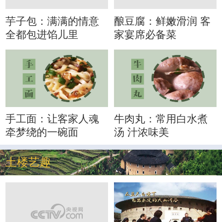
芋子包：满满的情意
酿豆腐：鲜嫩滑润 客
全都包进馅儿里
家宴席必备菜
手工面：让客家人魂
牛肉丸：常用白水煮
牵梦绕的一碗面
汤 汁浓味美
土楼艺趣