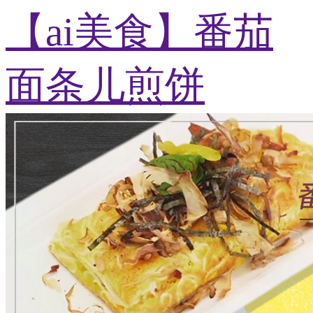
【ai美食】番茄
面条儿煎饼