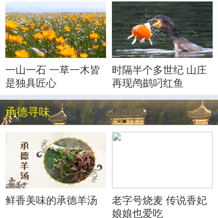
一山一石 一草一木皆
时隔半个多世纪 山庄
是独具匠心
再现鸬鹚叼红鱼
承德寻味
鲜香美味的承德羊汤
老字号烧麦 传说香妃
娘娘也爱吃