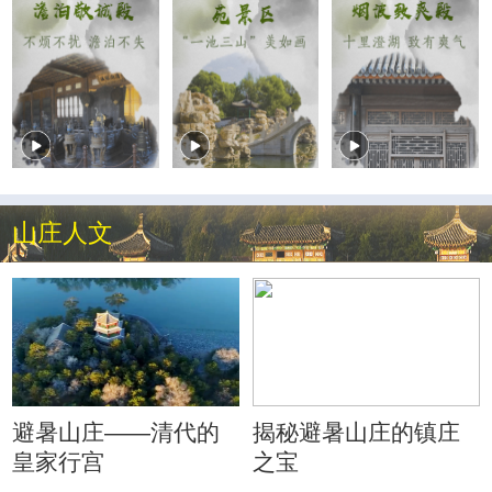
山庄人文
避暑山庄——清代的
揭秘避暑山庄的镇庄
皇家行宫
之宝