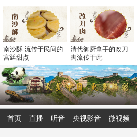
南沙酥 流传于民间的
清代御厨拿手的改刀
宫廷甜点
肉流传于此
首页
直播
听音
央视影音
微视频