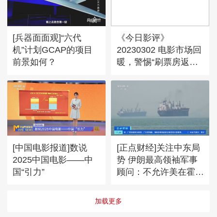
[兵器面面观]“六代
《今日影评》
机”计划GCAP的项目
20230302 电影市场回
前景如何？
暖，警惕“刷票房返
利”型诈骗方式！
[中国电影报道]数说
[正点财经]关注中东局
2025中国电影——中
势 伊朗最高领袖军事
国“引力”
顾问：不允许美在霍尔
木兹海峡开辟“第二通
道”
加载更多