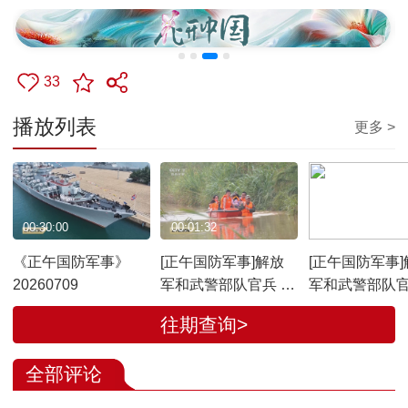
33
播放列表
更多 >
00:30:00
00:01:32
00:01:30
《正午国防军事》
[正午国防军事]解放
[正午国防军事]
20260709
军和武警部队官兵 民
军和武警部队官
兵持续投入抢险救灾
兵持续投入抢
往期查询>
记者直击：广
官兵加固增高
全部评论
房大门