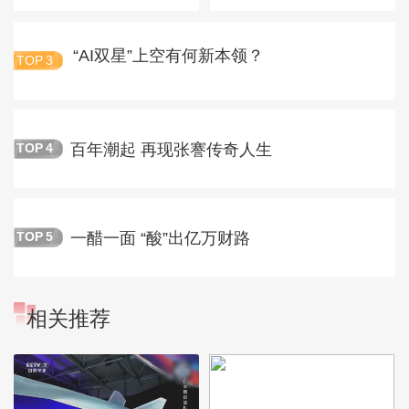
“AI双星”上空有何新本领？
TOP
3
百年潮起 再现张謇传奇人生
TOP
4
一醋一面 “酸”出亿万财路
TOP
5
相关推荐