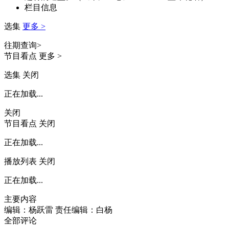
栏目信息
财经
教育
乡村振兴
生态环境
一带一路
央博
选集
更多 >
大国智造
大国展会
大国保险
云顶对话
云起
超
往期查询>
节目看点
更多 >
选集
关闭
正在加载...
CCTV.节目官网
直播
节目单
栏目
片库
热播榜
关闭
节目看点
关闭
正在加载...
播放列表
关闭
正在加载...
主要内容
编辑：杨跃雷
责任编辑：白杨
全部评论