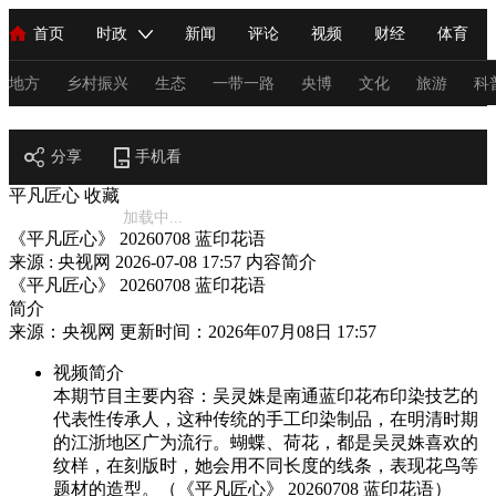
首页
时政
新闻
评论
视频
财经
体育
人民领袖习近平
直播
海外频道
片库
iPanda
栏目大全
联播+
English
中国领导人
节目单
Монгол
听音
央视快评
微视频
习式妙语
主持人
地方
乡村振兴
生态
一带一路
央博
文化
旅游
科
节目官网
总台春晚
分享
手机看
网络春晚
共产党员网
秧纪录
纪录片网
平凡匠心
收藏
加载中...
《平凡匠心》 20260708 蓝印花语
新闻
国内
国际
评论
经济
军事
科技
法
来源 : 央视网
2026-07-08 17:57
内容简介
《平凡匠心》 20260708 蓝印花语
人民领袖习近平
联播+
热解读
天天学习
习式妙语
简介
来源：央视网 更新时间：2026年07月08日 17:57
视频
小央视频
小央直播
直播中国
熊猫频道
V
视频简介
现场
前线
比划
快看
蓝海中国
新兵请入列
本期节目主要内容：吴灵姝是南通蓝印花布印染技艺的
代表性传承人，这种传统的手工印染制品，在明清时期
体育
直播
竞猜
2026年世界杯
2026年冬奥会
C
的江浙地区广为流行。蝴蝶、荷花，都是吴灵姝喜欢的
纹样，在刻版时，她会用不同长度的线条，表现花鸟等
VIP会员
CCTV奥林匹克频道
生活体育大会
体育江湖
题材的造型。（《平凡匠心》 20260708 蓝印花语）