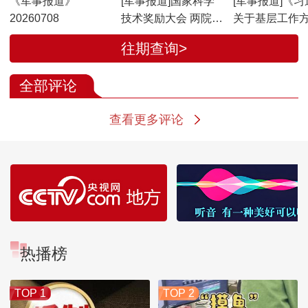
《军事报道》
[军事报道]国家科学
[军事报道]《习
20260708
技术奖励大会 两院院
关于基层工作
士大会 中国科协第十
重要论述学习
往期查询>
一次全国代表大会在
出版发行
京召开 习近平发表重
全部评论
要讲话
查看更多评论
热播榜
TOP 1
TOP 2