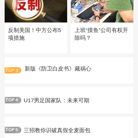
反制美国！中方公布5
上班“摸鱼”公司有权开
项措施
除吗？
新版《防卫白皮书》藏祸心
TOP
3
U17男足国家队：未来可期
TOP
4
三招教你识破真假全麦面包
TOP
5