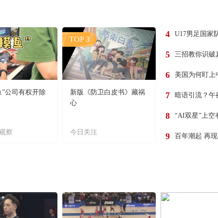
4
U17男足国家
TOP 3
5
三招教你识破
6
美国为何盯上
鱼”公司有权开除
新版《防卫白皮书》藏祸
7
暗语引流？午
心
8
“AI双星”上
观察
今日关注
9
百年潮起 再