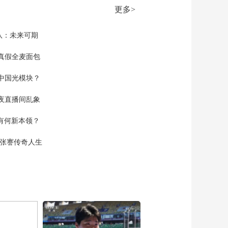
健身运动大赛落幕
更多>
00:00:25
队：未来可期
真假全麦面包
中国光模块？
夜直播间乱象
空有何新本领？
现张謇传奇人生