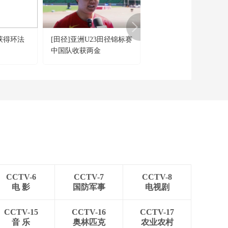
获得环法
[田径]亚洲U23田径锦标赛
[网球]对手退赛 张帅连
中国队收获两金
10局晋级单打第三轮
CCTV-6
CCTV-7
CCTV-8
电 影
国防军事
电视剧
CCTV-15
CCTV-16
CCTV-17
音 乐
奥林匹克
农业农村