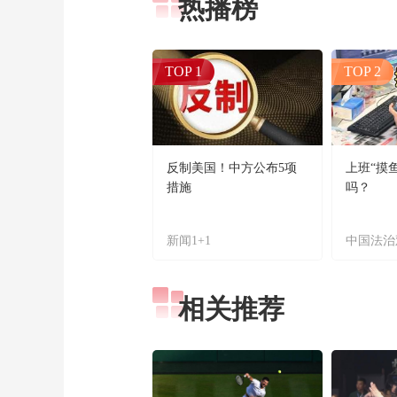
热播榜
TOP 1
TOP 2
反制美国！中方公布5项
上班“摸
措施
吗？
新闻1+1
中国法治
相关推荐