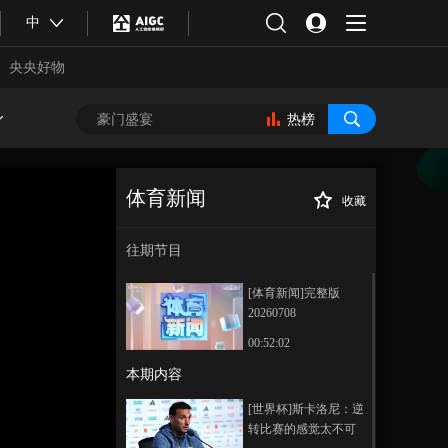
中
央央好物
热榜
体育新闻
收藏
[冰雪]2030年冬奥
正在播放
会项目设置公布
往期节目
[体育新闻]完整版
20260708
00:52:02
本期内容
合体育
亚冬会
[世界杯]斯卡洛尼：逆
转比赛的感觉太不可