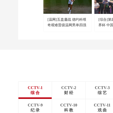
[温网]五盘鏖战 德约科维
[综合]
奇艰难晋级温网男单四强
界杯 中
CCTV-1
CCTV-2
CCTV-3
综 合
财 经
综 艺
CCTV-9
CCTV-10
CCTV-11
纪 录
科 教
戏 曲