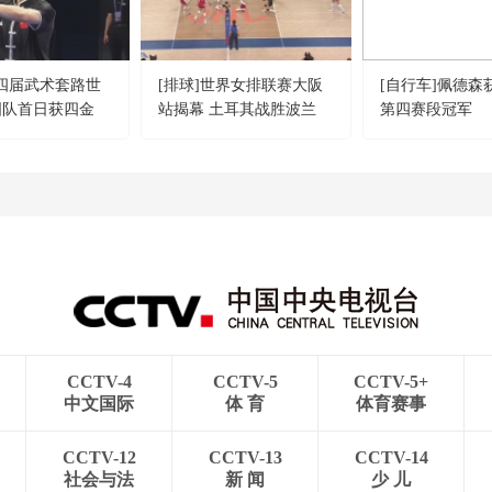
第四届武术套路世
[排球]世界女排联赛大阪
[自行车]佩德森
国队首日获四金
站揭幕 土耳其战胜波兰
第四赛段冠军
CCTV-4
CCTV-5
CCTV-5+
中文国际
体 育
体育赛事
CCTV-12
CCTV-13
CCTV-14
社会与法
新 闻
少 儿