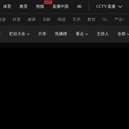
体育
教育
熊猫
直播中国
4K
CCTV.直播
式妙语
主持人
下载央视影音
热解读
天天学习
旅游
科普
健康
乐龄
阅读
艺术
数智
5G
产业+
栏目大全
片库
热播榜
看点
主持人
全部
纪录片网
国家大剧院
大型活动
科技
法治
文娱
人物
公益
图片
习式妙语
央视快评
央视网评
光华锐评
锋面
频道
VR/AR
4K专区
全景新闻
请入列
人生第一次
人生第二次
冬奥会
CBA
NBA
中超
国足
国际足球
网球
综
体育江湖
文化体育
冰雪道路
足球道路