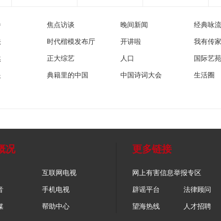
播
焦点访谈
晚间新闻
经典咏
法
时代楷模发布厅
开讲啦
我有传
然
正大综艺
人口
国际艺
眼
典籍里的中国
中国诗词大会
生活圈
概况
更多链接
互联网电视
网上有害信息举报专区
音
手机电视
辟谣平台
法律顾问
媒
帮助中心
望海热线
人才招聘