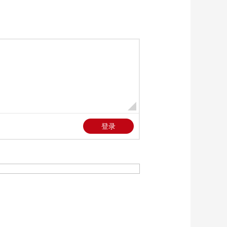
男单四强
00:02:11
[温网]高夫、穆霍娃温
网四强相见
00:02:52
[温网]跟着记者去温网
赛场打卡
00:03:41
[排球]世界女排联赛大
阪站揭幕 土耳其战胜
波兰
00:00:53
[自行车]佩德森获得环
法第四赛段冠军
00:00:54
[综合]第四届武术套路
世界杯 中国队首日获
四金
00:01:13
[综合]第七届全国大漠