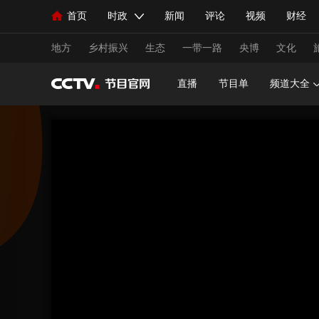
首页
时政
新闻
评论
视频
财经
人民领袖习近平
直播
海外频道
片库
iPanda
栏目大全
联播+
English
中国领导人
节目单
Монгол
听音
央视快评
微视频
习
地方
乡村振兴
生态
一带一路
央博
文化
直播
节目单
频道大全
总台春晚
网络春晚
共产党员网
秧纪录
新闻
国内
国际
评论
经济
军事
人民领袖习近平
联播+
热解读
天天学习
视频
小央视频
小央直播
直播中国
熊猫
现场
前线
比划
快看
蓝海中国
新兵
体育
直播
竞猜
2026年世界杯
2026年
VIP会员
CCTV奥林匹克频道
生活体育大会