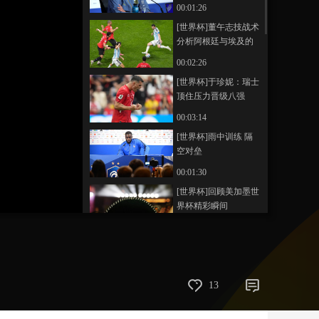
思议了
00:01:26
艺术
汽车
数智
5G
产业+
[世界杯]董午志技战术
分析阿根廷与埃及的
时尚
天气
才艺
网展
央央好物
比赛
00:02:26
[世界杯]于珍妮：瑞士
顶住压力晋级八强
00:03:14
[世界杯]雨中训练 隔
空对垒
00:01:30
[世界杯]回顾美加墨世
界杯精彩瞬间
00:03:25
[冰雪]2030年冬奥会项
目设置公布
00:02:05
13
[温网]五盘鏖战 德约
科维奇艰难晋级温网