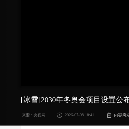
财经
教育
乡村振兴
生态环境
一带一路
大国智造
大国展会
大国保险
云顶对话
CCTV.节目官网
直播
节目单
栏目
片库
[冰雪]2030年冬奥会项目设置公
来源 : 央视网
2026-07-08 18:41
内容简