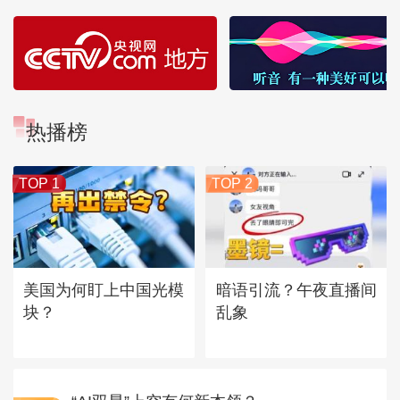
热播榜
TOP 1
TOP 2
美国为何盯上中国光模
暗语引流？午夜直播间
块？
乱象