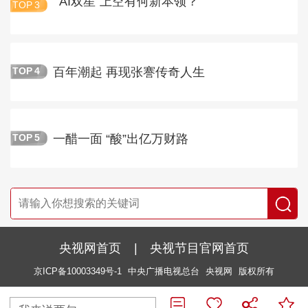
“AI双星”上空有何新本领？
TOP
3
百年潮起 再现张謇传奇人生
TOP
4
一醋一面 “酸”出亿万财路
TOP
5
央视网首页
|
央视节目官网首页
京ICP备10003349号-1
中央广播电视总台
央视网
版权所有