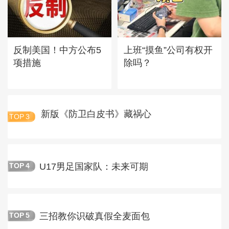
反制美国！中方公布5
上班“摸鱼”公司有权开
项措施
除吗？
新版《防卫白皮书》藏祸心
TOP
3
U17男足国家队：未来可期
TOP
4
三招教你识破真假全麦面包
TOP
5