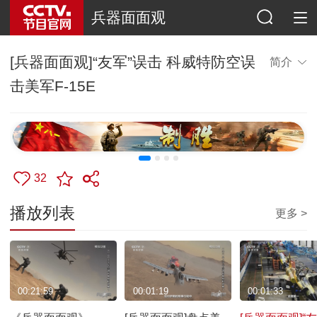
兵器面面观
[兵器面面观]“友军”误击 科威特防空误
简介
击美军F-15E
32
播放列表
更多 >
00:21:59
00:01:19
00:01:33