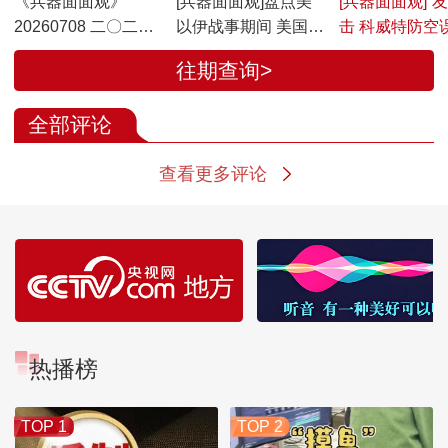
《兵器面面观》
[兵器面面观]盘点美
[兵器面面观]“
20260708 二〇二六
以伊战事期间 美国和
击 科威特防空
上半年全球装备损耗
伊朗的战斗机损失情
军F-15E
往期查询>
观察 1
况
全部评论
查看更多评论
热播榜
TOP 1
TOP 2