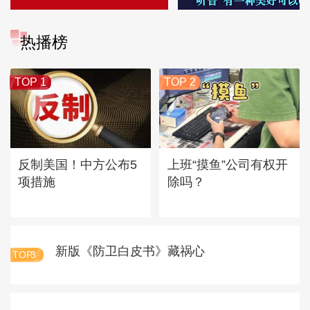
热播榜
TOP 1
TOP 2
反制美国！中方公布5
上班“摸鱼”公司有权开
项措施
除吗？
新版《防卫白皮书》藏祸心
TOP
3