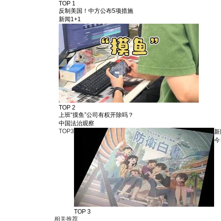
TOP 1
反制美国！中方公布5项措施
新闻1+1
TOP 2
上班“摸鱼”公司有权开除吗？
中国法治观察
TOP
3
新
今
TOP 3
相关推荐