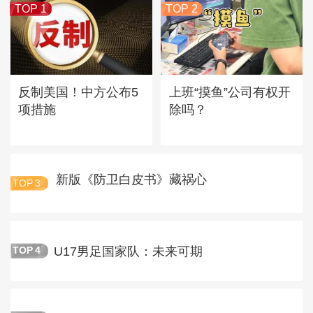
TOP 1
TOP 2
反制美国！中方公布5
上班“摸鱼”公司有权开
项措施
除吗？
新版《防卫白皮书》藏祸心
TOP
3
U17男足国家队：未来可期
TOP
4