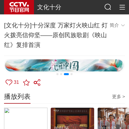
文化十分
[文化十分]十分深度 万家灯火映山红 灯
简介
火拨亮信仰坚——原创民族歌剧《映山
红》复排首演
31
播放列表
更多 >
00:20:00
00:01:56
00:01:27