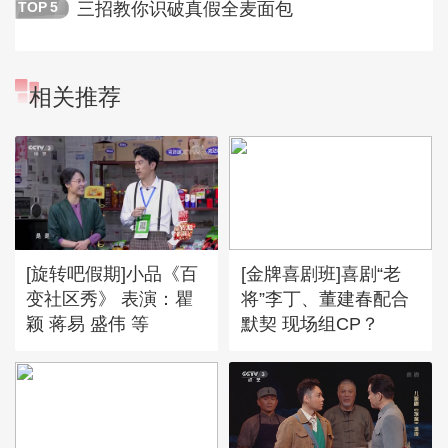
三招教你识破真假全麦面包
TOP
5
相关推荐
[旋转吧假期]小品《百
[金牌喜剧班]喜剧“老
变社区秀》 表演：瞿
将”李丁、董建春配合
颖 蒋易 盛伟 等
默契 现场组CP？