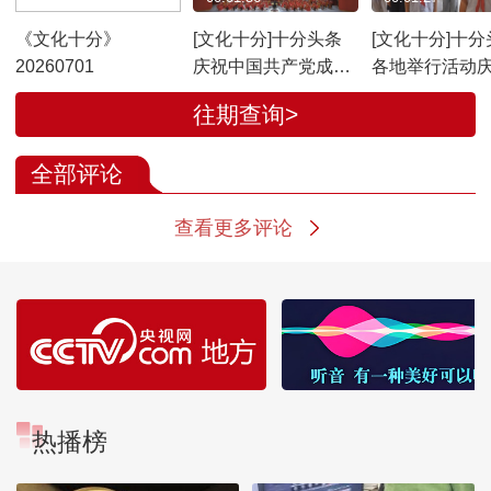
《文化十分》
[文化十分]十分头条
[文化十分]十分
20260701
庆祝中国共产党成立
各地举行活动
105周年音乐会《人
党105周年
往期查询>
民至上》7月1日晚播
出
全部评论
查看更多评论
热播榜