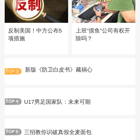
反制美国！中方公布5
上班“摸鱼”公司有权开
项措施
除吗？
新版《防卫白皮书》藏祸心
TOP
3
U17男足国家队：未来可期
TOP
4
三招教你识破真假全麦面包
TOP
5