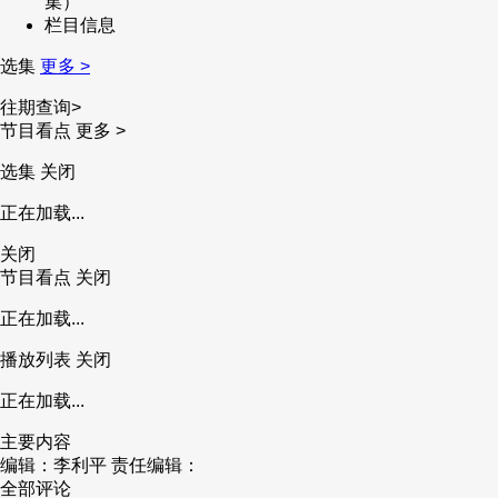
集）
栏目信息
财经
教育
乡村振兴
生态环境
一带一路
央博
选集
更多 >
大国智造
大国展会
大国保险
云顶对话
云起
超
往期查询>
节目看点
更多 >
选集
关闭
正在加载...
CCTV.节目官网
直播
节目单
栏目
片库
热播榜
关闭
节目看点
关闭
正在加载...
播放列表
关闭
正在加载...
主要内容
编辑：李利平
责任编辑：
全部评论