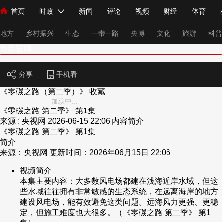
首页
时政
新闻
评论
视频
财经
体育
人民领袖习近平
直播
海外频道
片库
iPanda
栏目大全
联播+
English
中国领导人
节目单
Монгол
听音
央视快评
微视频
习式妙语
主持人
下
地方
乡村振兴
生态
一带一路
央博
文化
旅游
科普
节目官网
总台春晚
网络春晚
共产党员网
秧纪录
纪录片网
分享
手机看
《零碳之路（第二季）》
收藏
加载中...
《零碳之路 第二季》 第1集
新闻
国内
国际
评论
经济
军事
科技
法
来源 : 央视网
2026-06-15 22:06
内容简介
人民领袖习近平
联播+
热解读
天天学习
习式妙语
《零碳之路 第二季》 第1集
简介
来源：央视网 更新时间：2026年06月15日 22:06
视频
小央视频
小央直播
直播中国
熊猫频道
V
视频简介
现场
前线
比划
快看
蓝海中国
新兵请入列
本集主要内容：大多数风电场都建在浅海近岸水域，但这
些水域往往拥有非常敏感的生态系统，在远离海岸的地方
体育
直播
竞猜
2026年世界杯
2026年冬奥会
建设风电场，能有效避免这类问题。远海风力更强、更稳
定，但施工难度也大很多。（《零碳之路 第二季》 第1
VIP会员
CCTV奥林匹克频道
生活体育大会
体育江湖